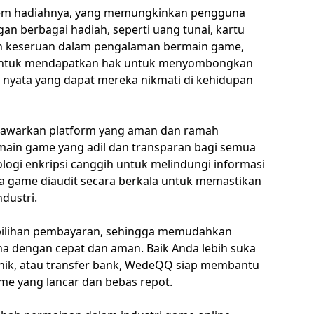
stem hadiahnya, yang memungkinkan pengguna
 berbagai hadiah, seperti uang tunai, kartu
ah keseruan dalam pengalaman bermain game,
g untuk mendapatkan hak untuk menyombongkan
n nyata yang dapat mereka nikmati di kehidupan
nawarkan platform yang aman dan ramah
in game yang adil dan transparan bagi semua
ogi enkripsi canggih untuk melindungi informasi
 game diaudit secara berkala untuk memastikan
dustri.
pilihan pembayaran, sehingga memudahkan
 dengan cepat dan aman. Baik Anda lebih suka
nik, atau transfer bank, WedeQQ siap membantu
e yang lancar dan bebas repot.