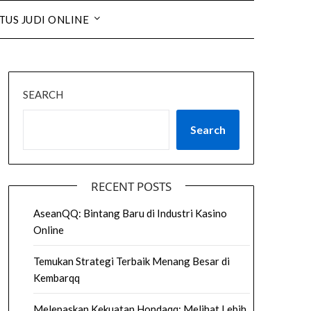
ITUS JUDI ONLINE
SEARCH
Search
RECENT POSTS
AseanQQ: Bintang Baru di Industri Kasino
Online
Temukan Strategi Terbaik Menang Besar di
Kembarqq
Melepaskan Kekuatan Hondaqq: Melihat Lebih