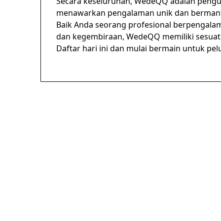
Secara keseluruhan, WedeQQ adalah pengub
menawarkan pengalaman unik dan bermanfaa
Baik Anda seorang profesional berpengala
dan kegembiraan, WedeQQ memiliki sesua
Daftar hari ini dan mulai bermain untuk p