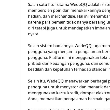
Salah satu fitur utama WedeQQ adalah si
memperoleh poin dan menukarkannya dengan
hadiah, dan merchandise. Hal ini menamb
karena para pemain tidak hanya bersain
diri tetapi juga untuk mendapatkan imbala
nyata.
Selain sistem hadiahnya, WedeQQ juga me
pengguna yang menjamin pengalaman berma
pengguna. Platform ini menggunakan teknol
pribadi dan keuangan pengguna, dan semua
keadilan dan kepatuhan terhadap standar in
Selain itu, WedeQQ menawarkan berbagai 
pengguna untuk menyetor dan menarik dana
menggunakan kartu kredit, dompet elektro
Anda, memastikan pengalaman bermain gam