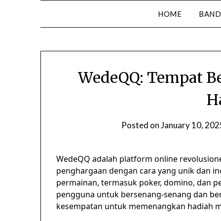
Skip
HOME
BAN
to
content
WedeQQ: Tempat Be
H
Posted on
January 10, 202
WedeQQ adalah platform online revolusio
penghargaan dengan cara yang unik dan in
permainan, termasuk poker, domino, dan p
pengguna untuk bersenang-senang dan bersa
kesempatan untuk memenangkan hadiah m