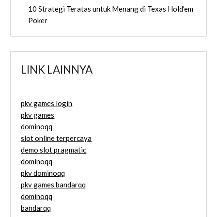
10 Strategi Teratas untuk Menang di Texas Hold’em
Poker
LINK LAINNYA
pkv games login
pkv games
dominoqq
slot online terpercaya
demo slot pragmatic
dominoqq
pkv dominoqq
pkv games bandarqq
dominoqq
bandarqq