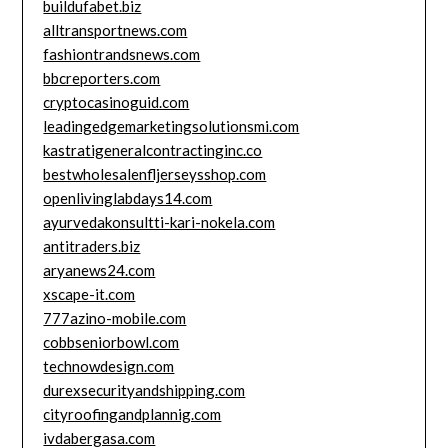
buildufabet.biz
alltransportnews.com
fashiontrandsnews.com
bbcreporters.com
cryptocasinoguid.com
leadingedgemarketingsolutionsmi.com
kastratigeneralcontractinginc.co
bestwholesalenfljerseysshop.com
openlivinglabdays14.com
ayurvedakonsultti-kari-nokela.com
antitraders.biz
aryanews24.com
xscape-it.com
777azino-mobile.com
cobbseniorbowl.com
technowdesign.com
durexsecurityandshipping.com
cityroofingandplannig.com
ivdabergasa.com