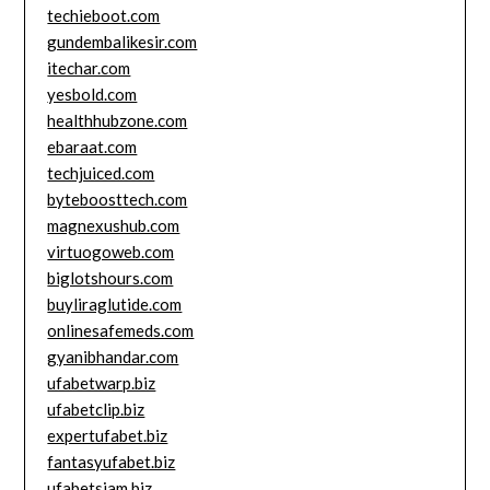
techieboot.com
gundembalikesir.com
itechar.com
yesbold.com
healthhubzone.com
ebaraat.com
techjuiced.com
byteboosttech.com
magnexushub.com
virtuogoweb.com
biglotshours.com
buyliraglutide.com
onlinesafemeds.com
gyanibhandar.com
ufabetwarp.biz
ufabetclip.biz
expertufabet.biz
fantasyufabet.biz
ufabetsiam.biz