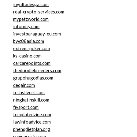
juyultadesga.com
real-crypto-services.com
mypetzworld.com
infounty.com
investparaguay-eu.com
bwc88asia.com
extrem-poker.com
ks-casino.com
carcarepoints.com
thedoodlebreeders.com
grupohugodias.com
deqair.com
techsilvers.com
ningkatinskill.com
fivsport.com
templatedzine.com
lawinfoadvice.com
phenqdietplan.org
sumnercafe.com