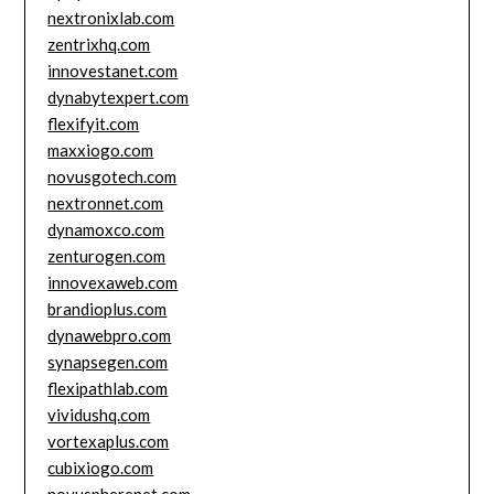
nextronixlab.com
zentrixhq.com
innovestanet.com
dynabytexpert.com
flexifyit.com
maxxiogo.com
novusgotech.com
nextronnet.com
dynamoxco.com
zenturogen.com
innovexaweb.com
brandioplus.com
dynawebpro.com
synapsegen.com
flexipathlab.com
vividushq.com
vortexaplus.com
cubixiogo.com