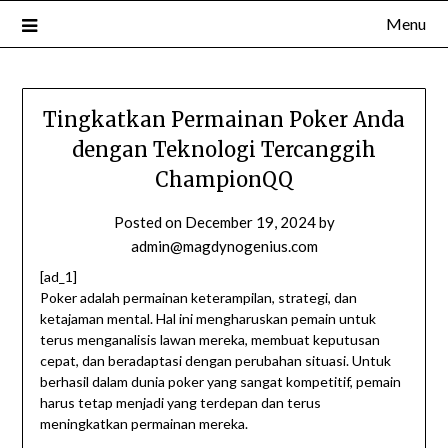
Skip
Menu
to
content
Tingkatkan Permainan Poker Anda
dengan Teknologi Tercanggih
ChampionQQ
Posted on
December 19, 2024
by
admin@magdynogenius.com
[ad_1]
Poker adalah permainan keterampilan, strategi, dan
ketajaman mental. Hal ini mengharuskan pemain untuk
terus menganalisis lawan mereka, membuat keputusan
cepat, dan beradaptasi dengan perubahan situasi. Untuk
berhasil dalam dunia poker yang sangat kompetitif, pemain
harus tetap menjadi yang terdepan dan terus
meningkatkan permainan mereka.