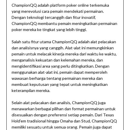
ChampionQQ adalah platform poker online terkemuka
yang merevolusi cara pemain mendekati permainan.
Dengan teknologi tercanggih dan fitur inovatif,
ChampionQQ membantu pemain meningkatkan permainan
poker mereka ke tingkat yang lebih tinggi.
Salah satu fitur utama ChampionQQ adalah alat pelacakan
dan analisisnya yang canggih. Alat-alat ini memungkinkan
pemain untuk melacak kinerja mereka dari waktu ke waktu,
menganalisis kekuatan dan kelemahan mereka, dan
mengidentifikasi area yang perlu ditingkatkan. Dengan
menggunakan alat-alat ini, pemain dapat memperoleh
wawasan berharga tentang permainan mereka dan
membuat keputusan yang tepat untuk meningkatkan
keterampilan mereka.
Selain alat pelacakan dan analisis, ChampionQQ juga
menawarkan berbagai pilihan dan format permainan untuk
disesuaikan dengan preferensi setiap pemain. Dari Texas
Hold’em tradisional hingga Omaha dan Stud, ChampionQQ
memiliki sesuatu untuk semua orang. Pemain juga dapat