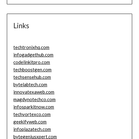
Links
techtronixhq.com
infogadgethub.com
codelinkitpro.com
techboostgen.com
techsensehub.com
bytelabtech.com
innovatexaweb.com
magdynotechco.com
infosparkitnow.com
techvortexco.com
geekifyweb.com
infoplazatech.com
bytegeniusxpert.com