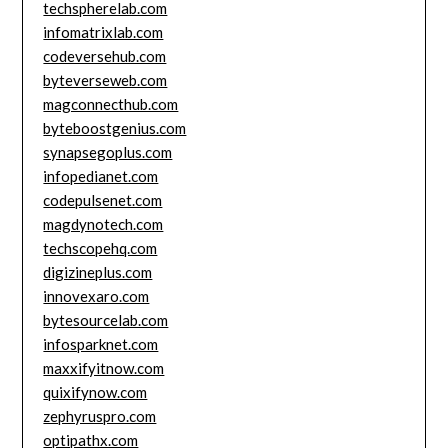
techspherelab.com
infomatrixlab.com
codeversehub.com
byteverseweb.com
magconnecthub.com
byteboostgenius.com
synapsegoplus.com
infopedianet.com
codepulsenet.com
magdynotech.com
techscopehq.com
digizineplus.com
innovexaro.com
bytesourcelab.com
infosparknet.com
maxxifyitnow.com
quixifynow.com
zephyruspro.com
optipathx.com