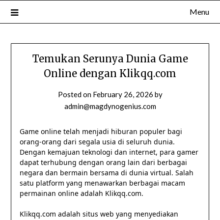
Skip
Menu
to
content
Temukan Serunya Dunia Game
Online dengan Klikqq.com
Posted on
February 26, 2026
by
admin@magdynogenius.com
Game online telah menjadi hiburan populer bagi
orang-orang dari segala usia di seluruh dunia.
Dengan kemajuan teknologi dan internet, para gamer
dapat terhubung dengan orang lain dari berbagai
negara dan bermain bersama di dunia virtual. Salah
satu platform yang menawarkan berbagai macam
permainan online adalah Klikqq.com.
Klikqq.com adalah situs web yang menyediakan