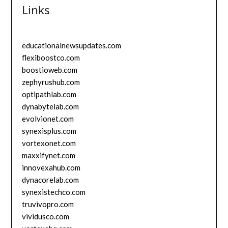
Links
educationalnewsupdates.com
flexiboostco.com
boostioweb.com
zephyrushub.com
optipathlab.com
dynabytelab.com
evolvionet.com
synexisplus.com
vortexonet.com
maxxifynet.com
innovexahub.com
dynacorelab.com
synexistechco.com
truvivopro.com
vividusco.com