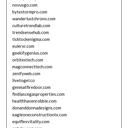
novusgo.com
bytestormpro.com
wanderlustchrono.com
culturetrendlab.com
trendsensehub.com
ticktockenigma.com
eulerxr.com
geekifygenius.com
orbitextech.com
magconnecttech.com
zenifyweb.com
livetogel.co
genmatfiredoor.com
findlascegasproperties.com
healthhavenrobbie.com
donanddonnadesigns.com
eagleoneconstructiontx.com
equiflexvitality.com