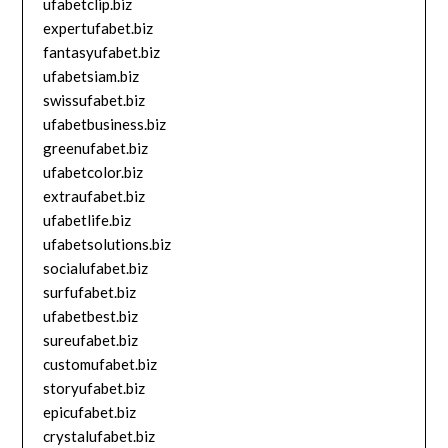
ufabetclip.biz
expertufabet.biz
fantasyufabet.biz
ufabetsiam.biz
swissufabet.biz
ufabetbusiness.biz
greenufabet.biz
ufabetcolor.biz
extraufabet.biz
ufabetlife.biz
ufabetsolutions.biz
socialufabet.biz
surfufabet.biz
ufabetbest.biz
sureufabet.biz
customufabet.biz
storyufabet.biz
epicufabet.biz
crystalufabet.biz