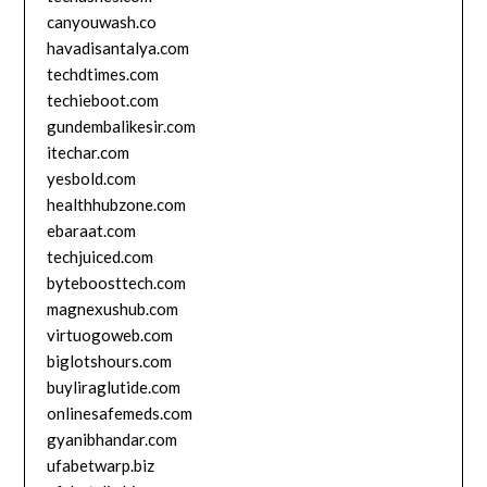
canyouwash.co
havadisantalya.com
techdtimes.com
techieboot.com
gundembalikesir.com
itechar.com
yesbold.com
healthhubzone.com
ebaraat.com
techjuiced.com
byteboosttech.com
magnexushub.com
virtuogoweb.com
biglotshours.com
buyliraglutide.com
onlinesafemeds.com
gyanibhandar.com
ufabetwarp.biz