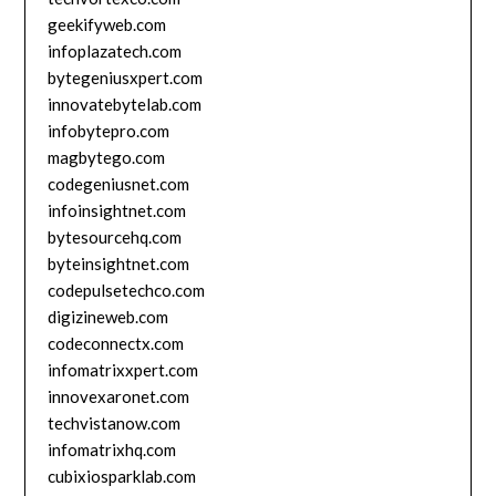
geekifyweb.com
infoplazatech.com
bytegeniusxpert.com
innovatebytelab.com
infobytepro.com
magbytego.com
codegeniusnet.com
infoinsightnet.com
bytesourcehq.com
byteinsightnet.com
codepulsetechco.com
digizineweb.com
codeconnectx.com
infomatrixxpert.com
innovexaronet.com
techvistanow.com
infomatrixhq.com
cubixiosparklab.com