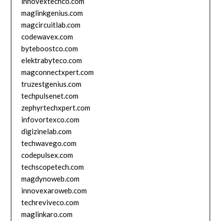
innovextechco.com
maglinkgenius.com
magcircuitlab.com
codewavex.com
byteboostco.com
elektrabyteco.com
magconnectxpert.com
truzestgenius.com
techpulsenet.com
zephyrtechxpert.com
infovortexco.com
digizinelab.com
techwavego.com
codepulsex.com
techscopetech.com
magdynoweb.com
innovexaroweb.com
techreviveco.com
maglinkaro.com