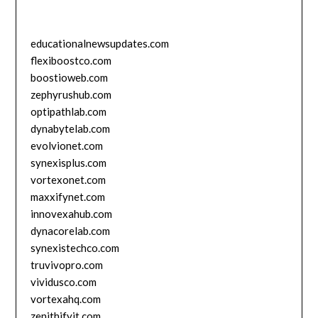
educationalnewsupdates.com
flexiboostco.com
boostioweb.com
zephyrushub.com
optipathlab.com
dynabytelab.com
evolvionet.com
synexisplus.com
vortexonet.com
maxxifynet.com
innovexahub.com
dynacorelab.com
synexistechco.com
truvivopro.com
vividusco.com
vortexahq.com
zenithifyit.com