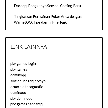
Danaqq: Bangkitnya Sensasi Gaming Baru
Tingkatkan Permainan Poker Anda dengan
WarnetQQ: Tips dan Trik Terbaik
LINK LAINNYA
pkv games login
pkv games
dominoqq
slot online terpercaya
demo slot pragmatic
dominoqq
pkv dominoqq
pkv games bandarqq