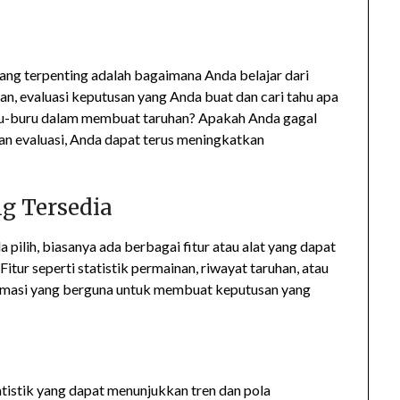
yang terpenting adalah bagaimana Anda belajar dari
an, evaluasi keputusan yang Anda buat dan cari tahu apa
uru-buru dalam membuat taruhan? Apakah Anda gagal
 evaluasi, Anda dapat terus meningkatkan
g Tersedia
lih, biasanya ada berbagai fitur atau alat yang dapat
r seperti statistik permainan, riwayat taruhan, atau
rmasi yang berguna untuk membuat keputusan yang
stik yang dapat menunjukkan tren dan pola