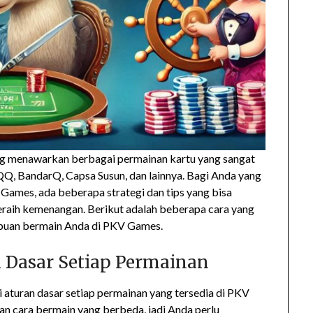
ng menawarkan berbagai permainan kartu yang sangat
QQ, BandarQ, Capsa Susun, dan lainnya. Bagi Anda yang
ames, ada beberapa strategi dan tips yang bisa
aih kemenangan. Berikut adalah beberapa cara yang
puan bermain Anda di PKV Games.
i Dasar Setiap Permainan
aturan dasar setiap permainan yang tersedia di PKV
an cara bermain yang berbeda, jadi Anda perlu