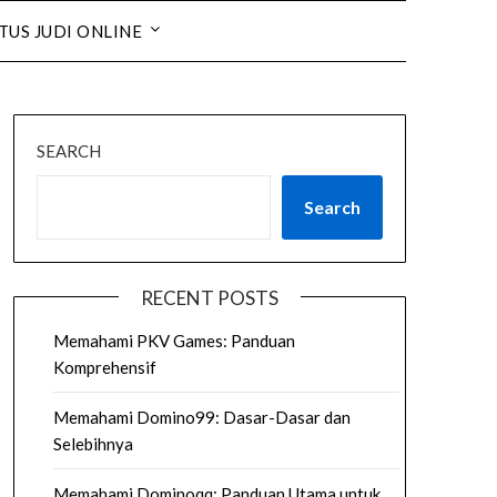
ITUS JUDI ONLINE
SEARCH
Search
RECENT POSTS
Memahami PKV Games: Panduan
Komprehensif
Memahami Domino99: Dasar-Dasar dan
Selebihnya
Memahami Dominoqq: Panduan Utama untuk