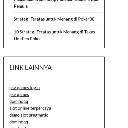
Pemula
Strategi Teratas untuk Menang di Poker88
10 Strategi Teratas untuk Menang di Texas
Hold’em Poker
LINK LAINNYA
pkv games login
pkv games
dominoqq
slot online terpercaya
demo slot pragmatic
dominoqq