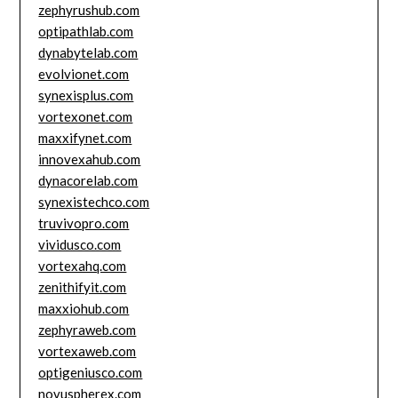
zephyrushub.com
optipathlab.com
dynabytelab.com
evolvionet.com
synexisplus.com
vortexonet.com
maxxifynet.com
innovexahub.com
dynacorelab.com
synexistechco.com
truvivopro.com
vividusco.com
vortexahq.com
zenithifyit.com
maxxiohub.com
zephyraweb.com
vortexaweb.com
optigeniusco.com
novuspherex.com