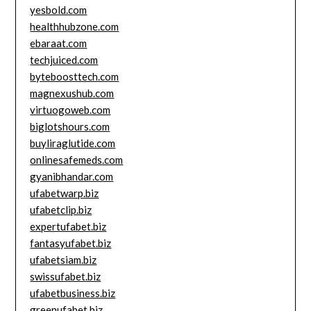
yesbold.com
healthhubzone.com
ebaraat.com
techjuiced.com
byteboosttech.com
magnexushub.com
virtuogoweb.com
biglotshours.com
buyliraglutide.com
onlinesafemeds.com
gyanibhandar.com
ufabetwarp.biz
ufabetclip.biz
expertufabet.biz
fantasyufabet.biz
ufabetsiam.biz
swissufabet.biz
ufabetbusiness.biz
greenufabet.biz