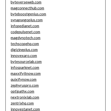
byteverseweb.com
magconnecthub.com
byteboostgenius.com
synapsegoplus.com
infopedianet.com
codepulsenet.com
magdynotech.com
techscopehq.com
digizineplus.com
innovexaro.com
bytesourcelab.com
infosparknet.com
maxxifyitnow.com
quixifynow.com
zephyruspro.com
optipathx.com
nextronixlab.com
zentrixhq.com
innovestanet.com