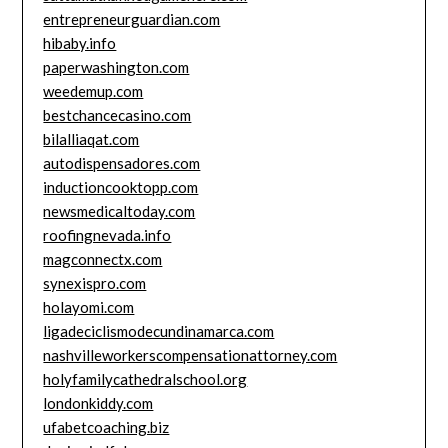
entrepreneurguardian.com
hibaby.info
paperwashington.com
weedemup.com
bestchancecasino.com
bilalliaqat.com
autodispensadores.com
inductioncooktopp.com
newsmedicaltoday.com
roofingnevada.info
magconnectx.com
synexispro.com
holayomi.com
ligadeciclismodecundinamarca.com
nashvilleworkerscompensationattorney.com
holyfamilycathedralschool.org
londonkiddy.com
ufabetcoaching.biz