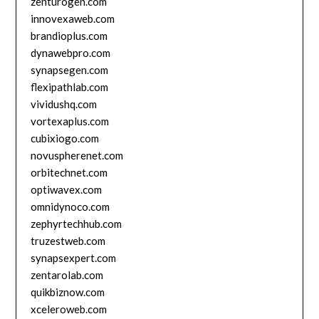
zenturogen.com
innovexaweb.com
brandioplus.com
dynawebpro.com
synapsegen.com
flexipathlab.com
vividushq.com
vortexaplus.com
cubixiogo.com
novuspherenet.com
orbitechnet.com
optiwavex.com
omnidynoco.com
zephyrtechhub.com
truzestweb.com
synapsexpert.com
zentarolab.com
quikbiznow.com
xceleroweb.com