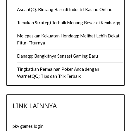
AseanQQ: Bintang Baru di Industri Kasino Online
Temukan Strategi Terbaik Menang Besar di Kembarqq
Melepaskan Kekuatan Hondaqq: Melihat Lebih Dekat
Fitur-Fiturnya
Danaqq: Bangkitnya Sensasi Gaming Baru
Tingkatkan Permainan Poker Anda dengan
WarnetQQ: Tips dan Trik Terbaik
LINK LAINNYA
pkv games login