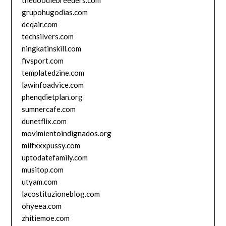
thedoodlebreeders.com
grupohugodias.com
deqair.com
techsilvers.com
ningkatinskill.com
fivsport.com
templatedzine.com
lawinfoadvice.com
phenqdietplan.org
sumnercafe.com
dunetflix.com
movimientoindignados.org
milfxxxpussy.com
uptodatefamily.com
musitop.com
utyam.com
lacostituzioneblog.com
ohyeea.com
zhitiemoe.com