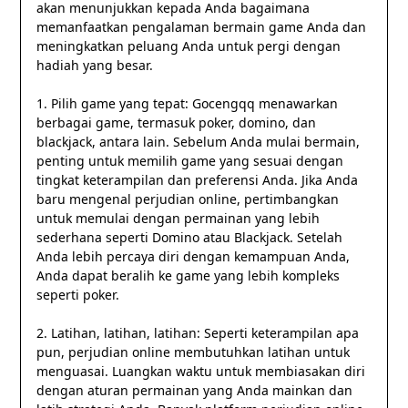
akan menunjukkan kepada Anda bagaimana
memanfaatkan pengalaman bermain game Anda dan
meningkatkan peluang Anda untuk pergi dengan
hadiah yang besar.
1. Pilih game yang tepat: Gocengqq menawarkan
berbagai game, termasuk poker, domino, dan
blackjack, antara lain. Sebelum Anda mulai bermain,
penting untuk memilih game yang sesuai dengan
tingkat keterampilan dan preferensi Anda. Jika Anda
baru mengenal perjudian online, pertimbangkan
untuk memulai dengan permainan yang lebih
sederhana seperti Domino atau Blackjack. Setelah
Anda lebih percaya diri dengan kemampuan Anda,
Anda dapat beralih ke game yang lebih kompleks
seperti poker.
2. Latihan, latihan, latihan: Seperti keterampilan apa
pun, perjudian online membutuhkan latihan untuk
menguasai. Luangkan waktu untuk membiasakan diri
dengan aturan permainan yang Anda mainkan dan