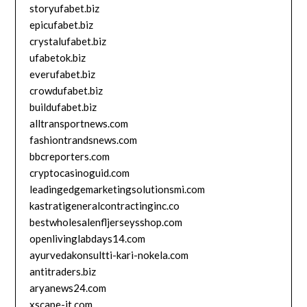
storyufabet.biz
epicufabet.biz
crystalufabet.biz
ufabetok.biz
everufabet.biz
crowdufabet.biz
buildufabet.biz
alltransportnews.com
fashiontrandsnews.com
bbcreporters.com
cryptocasinoguid.com
leadingedgemarketingsolutionsmi.com
kastratigeneralcontractinginc.co
bestwholesalenfljerseysshop.com
openlivinglabdays14.com
ayurvedakonsultti-kari-nokela.com
antitraders.biz
aryanews24.com
xscape-it.com