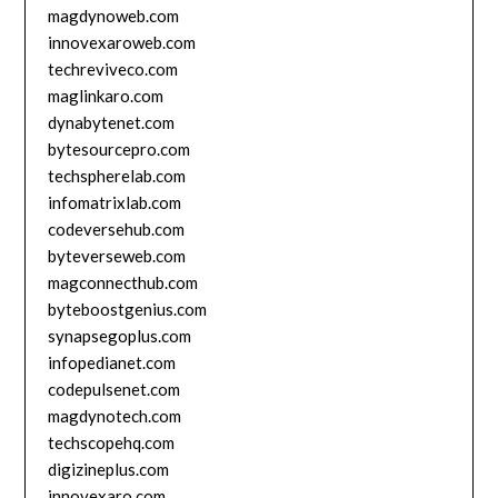
magdynoweb.com
innovexaroweb.com
techreviveco.com
maglinkaro.com
dynabytenet.com
bytesourcepro.com
techspherelab.com
infomatrixlab.com
codeversehub.com
byteverseweb.com
magconnecthub.com
byteboostgenius.com
synapsegoplus.com
infopedianet.com
codepulsenet.com
magdynotech.com
techscopehq.com
digizineplus.com
innovexaro.com