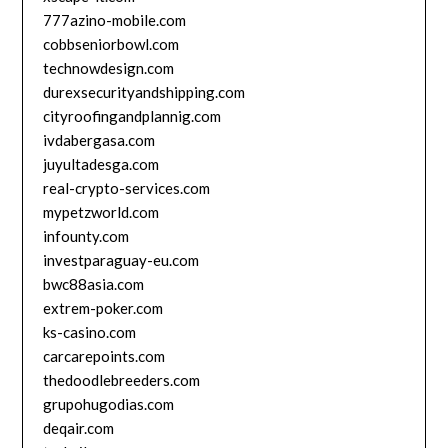
777azino-mobile.com
cobbseniorbowl.com
technowdesign.com
durexsecurityandshipping.com
cityroofingandplannig.com
ivdabergasa.com
juyultadesga.com
real-crypto-services.com
mypetzworld.com
infounty.com
investparaguay-eu.com
bwc88asia.com
extrem-poker.com
ks-casino.com
carcarepoints.com
thedoodlebreeders.com
grupohugodias.com
deqair.com