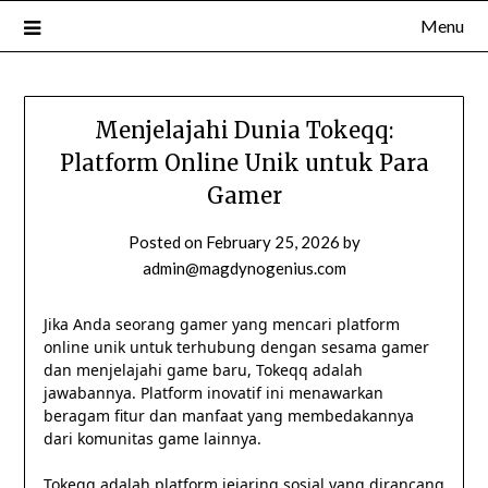
Skip
Menu
to
content
Menjelajahi Dunia Tokeqq:
Platform Online Unik untuk Para
Gamer
Posted on
February 25, 2026
by
admin@magdynogenius.com
Jika Anda seorang gamer yang mencari platform
online unik untuk terhubung dengan sesama gamer
dan menjelajahi game baru, Tokeqq adalah
jawabannya. Platform inovatif ini menawarkan
beragam fitur dan manfaat yang membedakannya
dari komunitas game lainnya.
Tokeqq adalah platform jejaring sosial yang dirancang