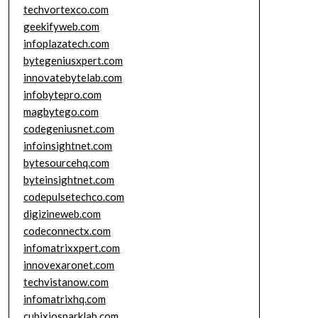
techvortexco.com
geekifyweb.com
infoplazatech.com
bytegeniusxpert.com
innovatebytelab.com
infobytepro.com
magbytego.com
codegeniusnet.com
infoinsightnet.com
bytesourcehq.com
byteinsightnet.com
codepulsetechco.com
digizineweb.com
codeconnectx.com
infomatrixxpert.com
innovexaronet.com
techvistanow.com
infomatrixhq.com
cubixiosparklab.com