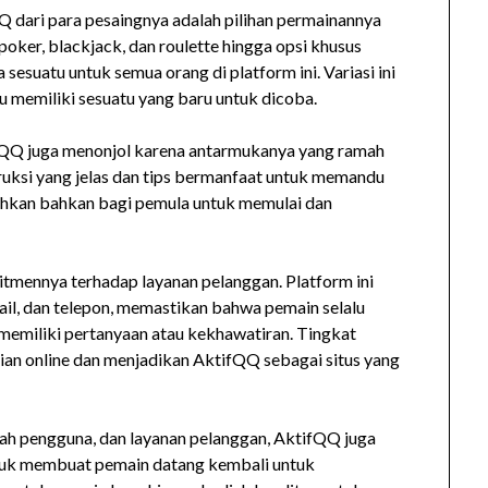
 dari para pesaingnya adalah pilihan permainannya
poker, blackjack, dan roulette hingga opsi khusus
 sesuatu untuk semua orang di platform ini. Variasi ini
 memiliki sesuatu yang baru untuk dicoba.
ifQQ juga menonjol karena antarmukanya yang ramah
truksi yang jelas dan tips bermanfaat untuk memandu
dahkan bahkan bagi pemula untuk memulai dan
tmennya terhadap layanan pelanggan. Platform ini
ail, dan telepon, memastikan bahwa pemain selalu
 memiliki pertanyaan atau kekhawatiran. Tingkat
udian online dan menjadikan AktifQQ sebagai situs yang
mah pengguna, dan layanan pelanggan, AktifQQ juga
tuk membuat pemain datang kembali untuk