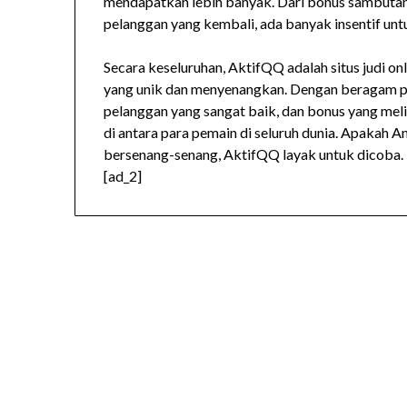
mendapatkan lebih banyak. Dari bonus sambutan 
pelanggan yang kembali, ada banyak insentif untu
Secara keseluruhan, AktifQQ adalah situs judi
yang unik dan menyenangkan. Dengan beragam p
pelanggan yang sangat baik, dan bonus yang mel
di antara para pemain di seluruh dunia. Apakah 
bersenang-senang, AktifQQ layak untuk dicoba.
[ad_2]