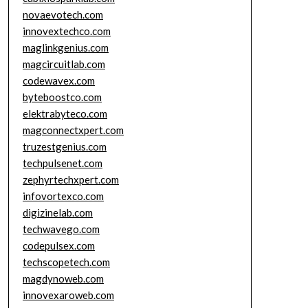
novaevotech.com
innovextechco.com
maglinkgenius.com
magcircuitlab.com
codewavex.com
byteboostco.com
elektrabyteco.com
magconnectxpert.com
truzestgenius.com
techpulsenet.com
zephyrtechxpert.com
infovortexco.com
digizinelab.com
techwavego.com
codepulsex.com
techscopetech.com
magdynoweb.com
innovexaroweb.com