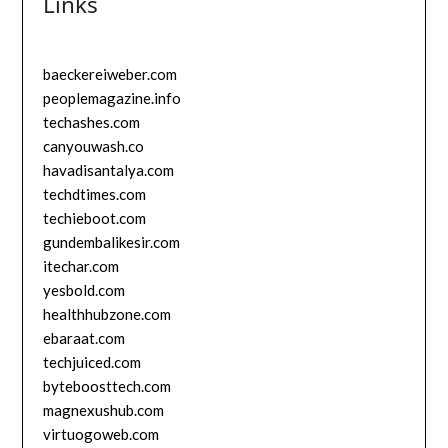
Links
baeckereiweber.com
peoplemagazine.info
techashes.com
canyouwash.co
havadisantalya.com
techdtimes.com
techieboot.com
gundembalikesir.com
itechar.com
yesbold.com
healthhubzone.com
ebaraat.com
techjuiced.com
byteboosttech.com
magnexushub.com
virtuogoweb.com