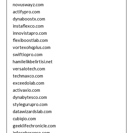
novuswayz.com
actifypro.com
dynaboostx.com
instaflexco.com
innovistapro.com
flexiboostlab.com
vortexohqplus.com
swiftiopro.com
hamilelikbelirtisi.net
versalotech.com
techmaxco.com
exceedolab.com
activaxio.com
dynabytesco.com
stylegurupro.com
datawizardslab.com
cubiqio.com
geeklifechronicle.com
infospherepro.com