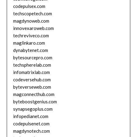
codepulsex.com
techscopetech.com
magdynoweb.com
innovexaroweb.com
techreviveco.com
maglinkaro.com
dynabytenet.com
bytesourcepro.com
techspherelab.com
infomatrixlab.com
codeversehub.com
byteverseweb.com
magconnecthub.com
byteboostgenius.com
synapsegoplus.com
infopedianet.com
codepulsenet.com
magdynotech.com