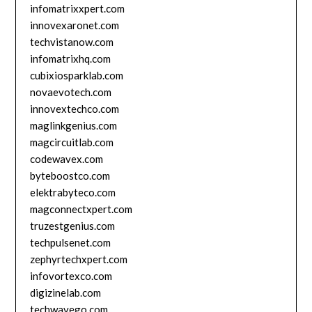
infomatrixxpert.com
innovexaronet.com
techvistanow.com
infomatrixhq.com
cubixiosparklab.com
novaevotech.com
innovextechco.com
maglinkgenius.com
magcircuitlab.com
codewavex.com
byteboostco.com
elektrabyteco.com
magconnectxpert.com
truzestgenius.com
techpulsenet.com
zephyrtechxpert.com
infovortexco.com
digizinelab.com
techwavego.com