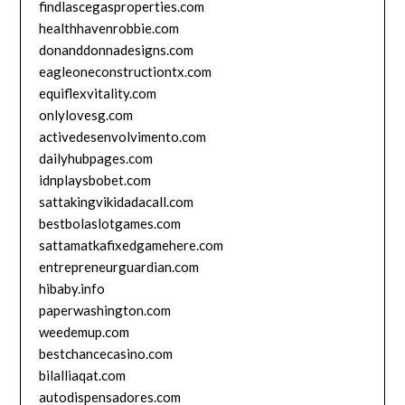
findlascegasproperties.com
healthhavenrobbie.com
donanddonnadesigns.com
eagleoneconstructiontx.com
equiflexvitality.com
onlylovesg.com
activedesenvolvimento.com
dailyhubpages.com
idnplaysbobet.com
sattakingvikidadacall.com
bestbolaslotgames.com
sattamatkafixedgamehere.com
entrepreneurguardian.com
hibaby.info
paperwashington.com
weedemup.com
bestchancecasino.com
bilalliaqat.com
autodispensadores.com