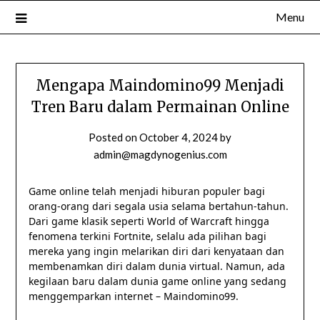
Skip
Menu
to
content
Mengapa Maindomino99 Menjadi
Tren Baru dalam Permainan Online
Posted on
October 4, 2024
by
admin@magdynogenius.com
Game online telah menjadi hiburan populer bagi
orang-orang dari segala usia selama bertahun-tahun.
Dari game klasik seperti World of Warcraft hingga
fenomena terkini Fortnite, selalu ada pilihan bagi
mereka yang ingin melarikan diri dari kenyataan dan
membenamkan diri dalam dunia virtual. Namun, ada
kegilaan baru dalam dunia game online yang sedang
menggemparkan internet – Maindomino99.