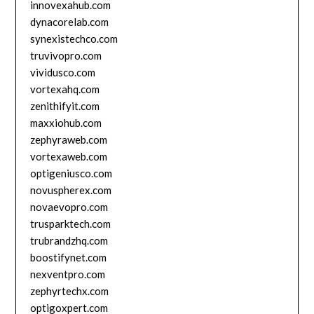
innovexahub.com
dynacorelab.com
synexistechco.com
truvivopro.com
vividusco.com
vortexahq.com
zenithifyit.com
maxxiohub.com
zephyraweb.com
vortexaweb.com
optigeniusco.com
novuspherex.com
novaevopro.com
trusparktech.com
trubrandzhq.com
boostifynet.com
nexventpro.com
zephyrtechx.com
optigoxpert.com