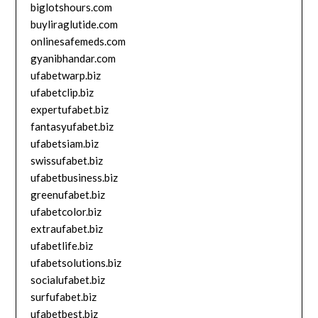
biglotshours.com
buyliraglutide.com
onlinesafemeds.com
gyanibhandar.com
ufabetwarp.biz
ufabetclip.biz
expertufabet.biz
fantasyufabet.biz
ufabetsiam.biz
swissufabet.biz
ufabetbusiness.biz
greenufabet.biz
ufabetcolor.biz
extraufabet.biz
ufabetlife.biz
ufabetsolutions.biz
socialufabet.biz
surfufabet.biz
ufabetbest.biz