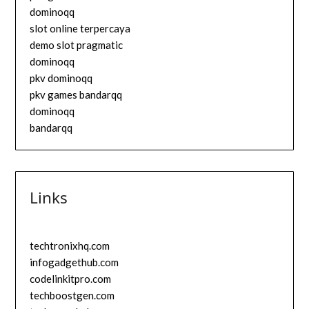
dominoqq
slot online terpercaya
demo slot pragmatic
dominoqq
pkv dominoqq
pkv games bandarqq
dominoqq
bandarqq
Links
techtronixhq.com
infogadgethub.com
codelinkitpro.com
techboostgen.com