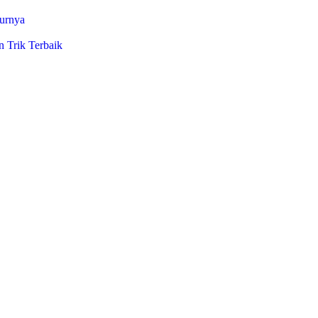
turnya
 Trik Terbaik