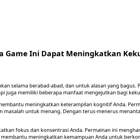
a Game Ini Dapat Meningkatkan Kek
nkan selama berabad-abad, dan untuk alasan yang bagus. 
api juga memiliki beberapa manfaat mengejutkan bagi keku
 membantu meningkatkan keterampilan kognitif Anda. Pe
han masalah untuk menang. Dengan terus-menerus menanta
katkan fokus dan konsentrasi Anda. Permainan ini mengh
pat membantu meningkatkan kemampuan Anda untuk berkons