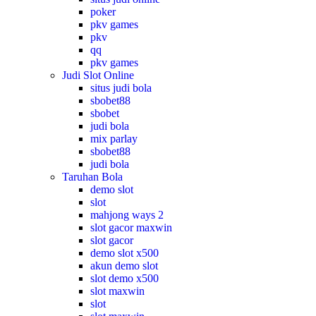
poker
pkv games
pkv
qq
pkv games
Judi Slot Online
situs judi bola
sbobet88
sbobet
judi bola
mix parlay
sbobet88
judi bola
Taruhan Bola
demo slot
slot
mahjong ways 2
slot gacor maxwin
slot gacor
demo slot x500
akun demo slot
slot demo x500
slot maxwin
slot