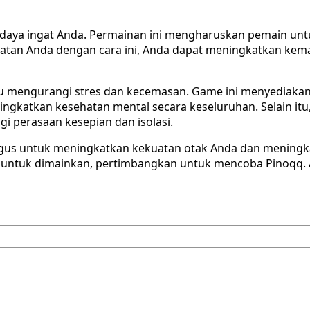
ya ingat Anda. Permainan ini mengharuskan pemain untu
gatan Anda dengan cara ini, Anda dapat meningkatkan kem
u mengurangi stres dan kecemasan. Game ini menyediakan
gkatkan kesehatan mental secara keseluruhan. Selain itu
perasaan kesepian dan isolasi.
us untuk meningkatkan kekuatan otak Anda dan meningkatka
ntuk dimainkan, pertimbangkan untuk mencoba Pinoqq. A