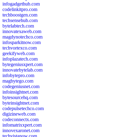
infogadgethub.com
codelinkitpro.com
techboostgen.com
techsensehub.com
bytelabtech.com
innovatexaweb.com
magdynotechco.com
infosparkitnow.com
techvortexco.com
geekifyweb.com
infoplazatech.com
bytegeniusxpert.com
innovatebytelab.com
infobytepro.com
magbytego.com
codegeniusnet.com
infoinsightnet.com
bytesourcehq.com
byteinsightnet.com
codepulsetechco.com
digizineweb.com
codeconnectx.com
infomatrixxpert.com
innovexaronet.com
techvistanow.com