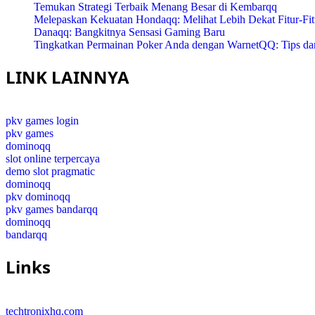
Temukan Strategi Terbaik Menang Besar di Kembarqq
Melepaskan Kekuatan Hondaqq: Melihat Lebih Dekat Fitur-Fi
Danaqq: Bangkitnya Sensasi Gaming Baru
Tingkatkan Permainan Poker Anda dengan WarnetQQ: Tips dan
LINK LAINNYA
pkv games login
pkv games
dominoqq
slot online terpercaya
demo slot pragmatic
dominoqq
pkv dominoqq
pkv games bandarqq
dominoqq
bandarqq
Links
techtronixhq.com