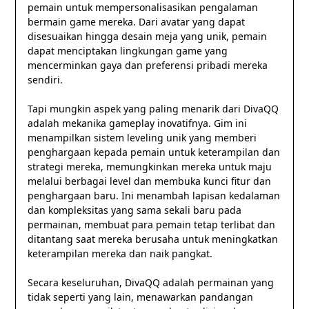
pemain untuk mempersonalisasikan pengalaman
bermain game mereka. Dari avatar yang dapat
disesuaikan hingga desain meja yang unik, pemain
dapat menciptakan lingkungan game yang
mencerminkan gaya dan preferensi pribadi mereka
sendiri.
Tapi mungkin aspek yang paling menarik dari DivaQQ
adalah mekanika gameplay inovatifnya. Gim ini
menampilkan sistem leveling unik yang memberi
penghargaan kepada pemain untuk keterampilan dan
strategi mereka, memungkinkan mereka untuk maju
melalui berbagai level dan membuka kunci fitur dan
penghargaan baru. Ini menambah lapisan kedalaman
dan kompleksitas yang sama sekali baru pada
permainan, membuat para pemain tetap terlibat dan
ditantang saat mereka berusaha untuk meningkatkan
keterampilan mereka dan naik pangkat.
Secara keseluruhan, DivaQQ adalah permainan yang
tidak seperti yang lain, menawarkan pandangan