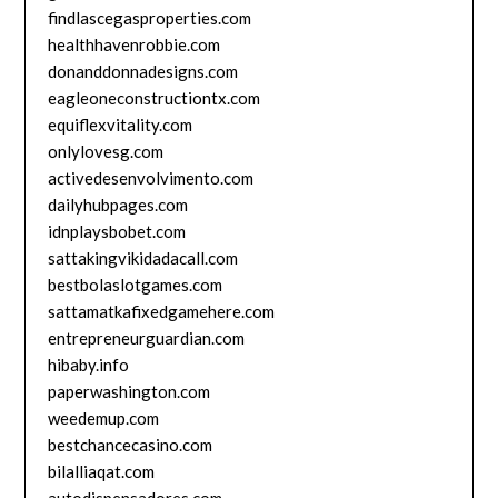
findlascegasproperties.com
healthhavenrobbie.com
donanddonnadesigns.com
eagleoneconstructiontx.com
equiflexvitality.com
onlylovesg.com
activedesenvolvimento.com
dailyhubpages.com
idnplaysbobet.com
sattakingvikidadacall.com
bestbolaslotgames.com
sattamatkafixedgamehere.com
entrepreneurguardian.com
hibaby.info
paperwashington.com
weedemup.com
bestchancecasino.com
bilalliaqat.com