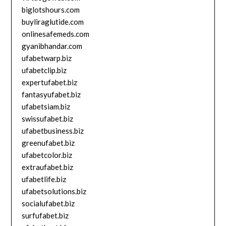
biglotshours.com
buyliraglutide.com
onlinesafemeds.com
gyanibhandar.com
ufabetwarp.biz
ufabetclip.biz
expertufabet.biz
fantasyufabet.biz
ufabetsiam.biz
swissufabet.biz
ufabetbusiness.biz
greenufabet.biz
ufabetcolor.biz
extraufabet.biz
ufabetlife.biz
ufabetsolutions.biz
socialufabet.biz
surfufabet.biz