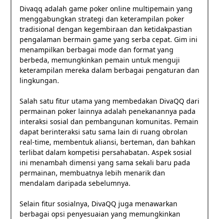
Divaqq adalah game poker online multipemain yang
menggabungkan strategi dan keterampilan poker
tradisional dengan kegembiraan dan ketidakpastian
pengalaman bermain game yang serba cepat. Gim ini
menampilkan berbagai mode dan format yang
berbeda, memungkinkan pemain untuk menguji
keterampilan mereka dalam berbagai pengaturan dan
lingkungan.
Salah satu fitur utama yang membedakan DivaQQ dari
permainan poker lainnya adalah penekanannya pada
interaksi sosial dan pembangunan komunitas. Pemain
dapat berinteraksi satu sama lain di ruang obrolan
real-time, membentuk aliansi, berteman, dan bahkan
terlibat dalam kompetisi persahabatan. Aspek sosial
ini menambah dimensi yang sama sekali baru pada
permainan, membuatnya lebih menarik dan
mendalam daripada sebelumnya.
Selain fitur sosialnya, DivaQQ juga menawarkan
berbagai opsi penyesuaian yang memungkinkan