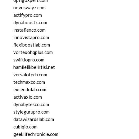
optigoxpert.com
novuswayz.com
actifypro.com
dynaboostx.com
instaflexco.com
innovistapro.com
flexiboostlab.com
vortexohqplus.com
swiftiopro.com
hamilelikbelirtisi.net
versalotech.com
techmaxco.com
exceedolab.com
activaxio.com
dynabytesco.com
stylegurupro.com
datawizardslab.com
cubiqio.com
geeklifechronicle.com