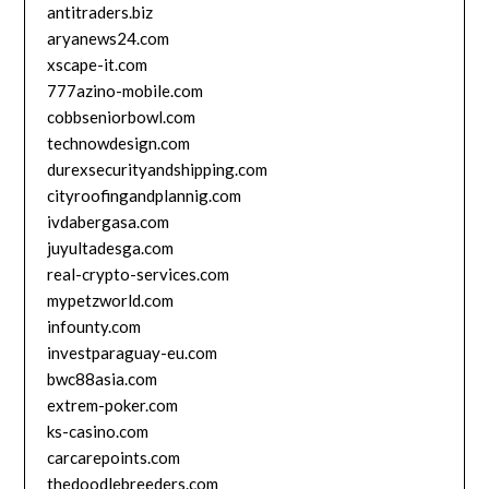
antitraders.biz
aryanews24.com
xscape-it.com
777azino-mobile.com
cobbseniorbowl.com
technowdesign.com
durexsecurityandshipping.com
cityroofingandplannig.com
ivdabergasa.com
juyultadesga.com
real-crypto-services.com
mypetzworld.com
infounty.com
investparaguay-eu.com
bwc88asia.com
extrem-poker.com
ks-casino.com
carcarepoints.com
thedoodlebreeders.com