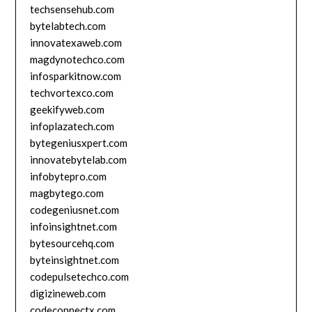
techsensehub.com
bytelabtech.com
innovatexaweb.com
magdynotechco.com
infosparkitnow.com
techvortexco.com
geekifyweb.com
infoplazatech.com
bytegeniusxpert.com
innovatebytelab.com
infobytepro.com
magbytego.com
codegeniusnet.com
infoinsightnet.com
bytesourcehq.com
byteinsightnet.com
codepulsetechco.com
digizineweb.com
codeconnectx.com