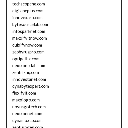
techscopehq.com
digizineplus.com
innovexaro.com
bytesourcelab.com
infosparknet.com
maxxifyitnow.com
quixifynow.com
zephyruspro.com
optipathx.com
nextronixlab.com
zentrixhq.com
innovestanet.com
dynabytexpert.com
flexifyit.com
maxxiogo.com
novusgotech.com
nextronnet.com
dynamoxco.com
zenturogen.com