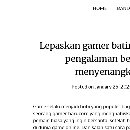
Skip
HOME
BAN
to
content
Lepaskan gamer bati
pengalaman be
menyenangk
Posted on
January 25, 202
Game selalu menjadi hobi yang populer bagi
seorang gamer hardcore yang menghabiskan
pemain biasa yang ingin bersantai setelah 
di dunia game online. Dan salah satu cara