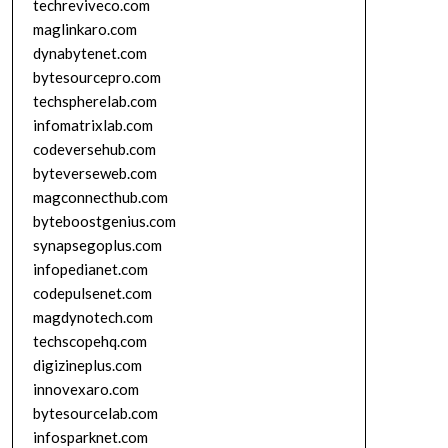
techreviveco.com
maglinkaro.com
dynabytenet.com
bytesourcepro.com
techspherelab.com
infomatrixlab.com
codeversehub.com
byteverseweb.com
magconnecthub.com
byteboostgenius.com
synapsegoplus.com
infopedianet.com
codepulsenet.com
magdynotech.com
techscopehq.com
digizineplus.com
innovexaro.com
bytesourcelab.com
infosparknet.com