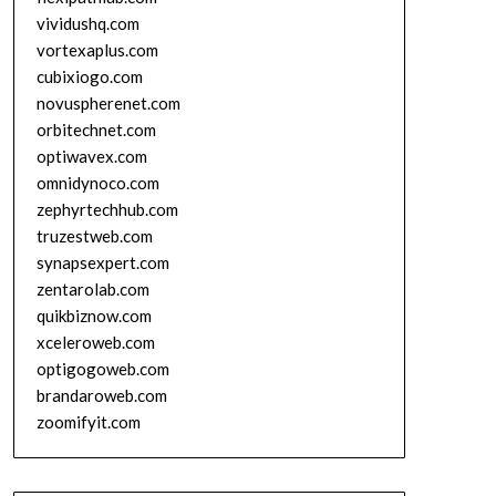
vividushq.com
vortexaplus.com
cubixiogo.com
novuspherenet.com
orbitechnet.com
optiwavex.com
omnidynoco.com
zephyrtechhub.com
truzestweb.com
synapsexpert.com
zentarolab.com
quikbiznow.com
xceleroweb.com
optigogoweb.com
brandaroweb.com
zoomifyit.com