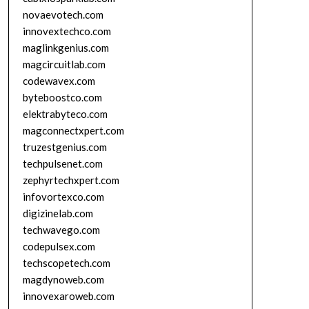
novaevotech.com
innovextechco.com
maglinkgenius.com
magcircuitlab.com
codewavex.com
byteboostco.com
elektrabyteco.com
magconnectxpert.com
truzestgenius.com
techpulsenet.com
zephyrtechxpert.com
infovortexco.com
digizinelab.com
techwavego.com
codepulsex.com
techscopetech.com
magdynoweb.com
innovexaroweb.com