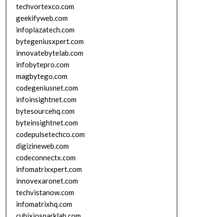
techvortexco.com
geekifyweb.com
infoplazatech.com
bytegeniusxpert.com
innovatebytelab.com
infobytepro.com
magbytego.com
codegeniusnet.com
infoinsightnet.com
bytesourcehq.com
byteinsightnet.com
codepulsetechco.com
digizineweb.com
codeconnectx.com
infomatrixxpert.com
innovexaronet.com
techvistanow.com
infomatrixhq.com
cubixiosparklab.com