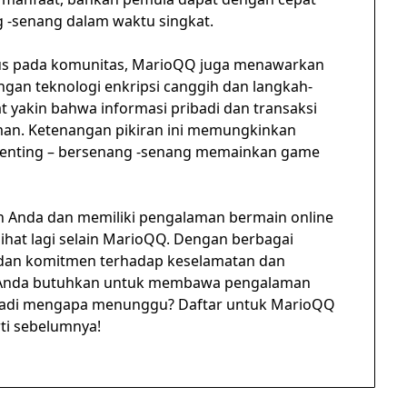
-senang dalam waktu singkat.
us pada komunitas, MarioQQ juga menawarkan
an teknologi enkripsi canggih dan langkah-
 yakin bahwa informasi pribadi dan transaksi
man. Ketenangan pikiran ini memungkinkan
 penting – bersenang -senang memainkan game
tin Anda dan memiliki pengalaman bermain online
ihat lagi selain MarioQQ. Dengan berbagai
dan komitmen terhadap keselamatan dan
 Anda butuhkan untuk membawa pengalaman
. Jadi mengapa menunggu? Daftar untuk MarioQQ
rti sebelumnya!