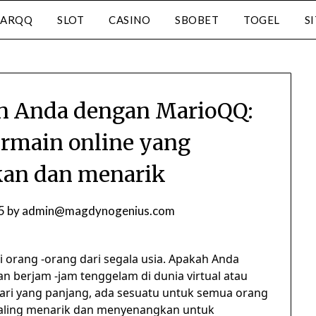
DARQQ
SLOT
CASINO
SBOBET
TOGEL
S
n Anda dengan MarioQQ:
rmain online yang
an dan menarik
5
by
admin@magdynogenius.com
 orang -orang dari segala usia. Apakah Anda
 berjam -jam tenggelam di dunia virtual atau
hari yang panjang, ada sesuatu untuk semua orang
 paling menarik dan menyenangkan untuk