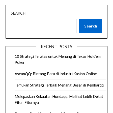
SEARCH
Search
RECENT POSTS
10 Strategi Teratas untuk Menang di Texas Hold’em
Poker
AseanQQ: Bintang Baru di Industri Kasino Online
Temukan Strategi Terbaik Menang Besar di Kembarqq
Melepaskan Kekuatan Hondaqq: Melihat Lebih Dekat
Fitur-Fiturnya