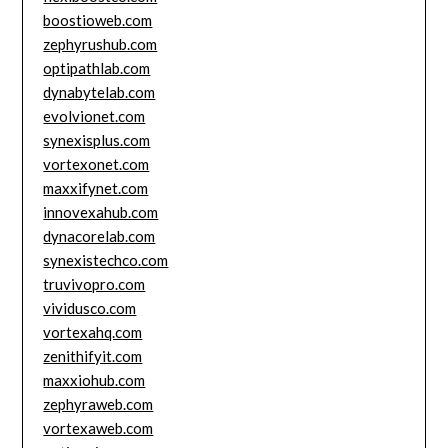
boostioweb.com
zephyrushub.com
optipathlab.com
dynabytelab.com
evolvionet.com
synexisplus.com
vortexonet.com
maxxifynet.com
innovexahub.com
dynacorelab.com
synexistechco.com
truvivopro.com
vividusco.com
vortexahq.com
zenithifyit.com
maxxiohub.com
zephyraweb.com
vortexaweb.com