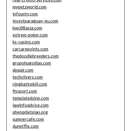
mypetzworld.com
infounty.com
investparaguay-eu.com
bwc88asia.com
extrem-poker.com
ks-casino.com
carcarepoints.com
thedoodlebreeders.com
grupohugodias.com
deqair.com
techsilvers.com
ningkatinskill.com
fivsport.com
templatedzine.com
lawinfoadvice.com
phenqdietplan.org
sumnercafe.com
dunetflix.com