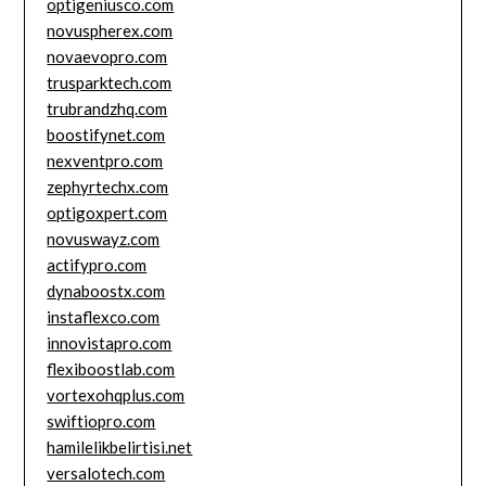
optigeniusco.com
novuspherex.com
novaevopro.com
trusparktech.com
trubrandzhq.com
boostifynet.com
nexventpro.com
zephyrtechx.com
optigoxpert.com
novuswayz.com
actifypro.com
dynaboostx.com
instaflexco.com
innovistapro.com
flexiboostlab.com
vortexohqplus.com
swiftiopro.com
hamilelikbelirtisi.net
versalotech.com