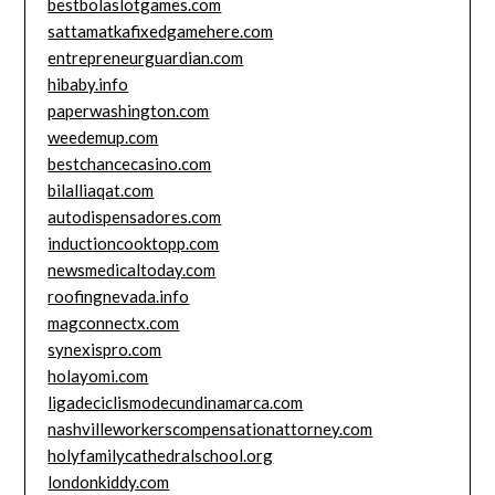
bestbolaslotgames.com
sattamatkafixedgamehere.com
entrepreneurguardian.com
hibaby.info
paperwashington.com
weedemup.com
bestchancecasino.com
bilalliaqat.com
autodispensadores.com
inductioncooktopp.com
newsmedicaltoday.com
roofingnevada.info
magconnectx.com
synexispro.com
holayomi.com
ligadeciclismodecundinamarca.com
nashvilleworkerscompensationattorney.com
holyfamilycathedralschool.org
londonkiddy.com