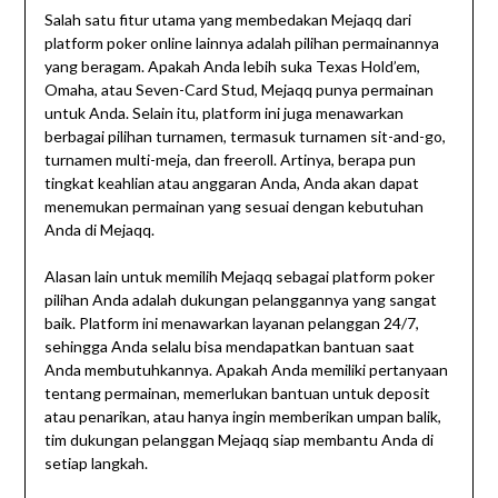
Salah satu fitur utama yang membedakan Mejaqq dari
platform poker online lainnya adalah pilihan permainannya
yang beragam. Apakah Anda lebih suka Texas Hold’em,
Omaha, atau Seven-Card Stud, Mejaqq punya permainan
untuk Anda. Selain itu, platform ini juga menawarkan
berbagai pilihan turnamen, termasuk turnamen sit-and-go,
turnamen multi-meja, dan freeroll. Artinya, berapa pun
tingkat keahlian atau anggaran Anda, Anda akan dapat
menemukan permainan yang sesuai dengan kebutuhan
Anda di Mejaqq.
Alasan lain untuk memilih Mejaqq sebagai platform poker
pilihan Anda adalah dukungan pelanggannya yang sangat
baik. Platform ini menawarkan layanan pelanggan 24/7,
sehingga Anda selalu bisa mendapatkan bantuan saat
Anda membutuhkannya. Apakah Anda memiliki pertanyaan
tentang permainan, memerlukan bantuan untuk deposit
atau penarikan, atau hanya ingin memberikan umpan balik,
tim dukungan pelanggan Mejaqq siap membantu Anda di
setiap langkah.