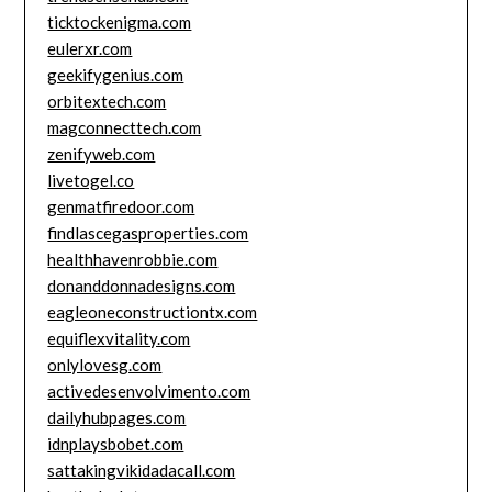
ticktockenigma.com
eulerxr.com
geekifygenius.com
orbitextech.com
magconnecttech.com
zenifyweb.com
livetogel.co
genmatfiredoor.com
findlascegasproperties.com
healthhavenrobbie.com
donanddonnadesigns.com
eagleoneconstructiontx.com
equiflexvitality.com
onlylovesg.com
activedesenvolvimento.com
dailyhubpages.com
idnplaysbobet.com
sattakingvikidadacall.com