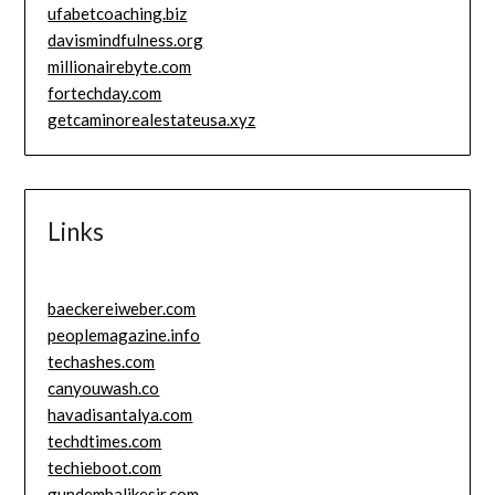
ufabetcoaching.biz
davismindfulness.org
millionairebyte.com
fortechday.com
getcaminorealestateusa.xyz
Links
baeckereiweber.com
peoplemagazine.info
techashes.com
canyouwash.co
havadisantalya.com
techdtimes.com
techieboot.com
gundembalikesir.com