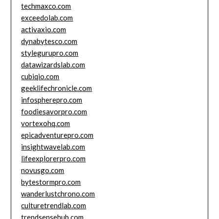
techmaxco.com
exceedolab.com
activaxio.com
dynabytesco.com
stylegurupro.com
datawizardslab.com
cubiqio.com
geeklifechronicle.com
infospherepro.com
foodiesavorpro.com
vortexohq.com
epicadventurepro.com
insightwavelab.com
lifeexplorerpro.com
novusgo.com
bytestormpro.com
wanderlustchrono.com
culturetrendlab.com
trendsensehub.com