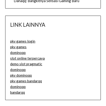
Danaqq: Bangkitnya Sensasi Gaming Baru
LINK LAINNYA
pkv games login
pkv games
dominoqq
slot online terpercaya
demo slot pragmatic
dominoqq
pkv dominoqq
pkv games bandarqq
dominoqq
bandarqq