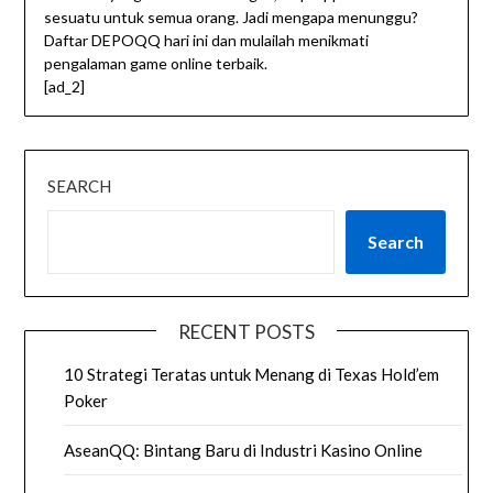
sesuatu untuk semua orang. Jadi mengapa menunggu?
Daftar DEPOQQ hari ini dan mulailah menikmati
pengalaman game online terbaik.
[ad_2]
SEARCH
Search
RECENT POSTS
10 Strategi Teratas untuk Menang di Texas Hold’em
Poker
AseanQQ: Bintang Baru di Industri Kasino Online