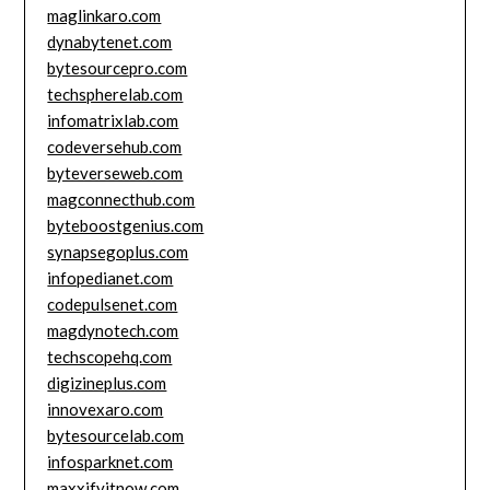
maglinkaro.com
dynabytenet.com
bytesourcepro.com
techspherelab.com
infomatrixlab.com
codeversehub.com
byteverseweb.com
magconnecthub.com
byteboostgenius.com
synapsegoplus.com
infopedianet.com
codepulsenet.com
magdynotech.com
techscopehq.com
digizineplus.com
innovexaro.com
bytesourcelab.com
infosparknet.com
maxxifyitnow.com