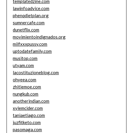
templatedzine.com
lawinfoadvice.com
phenqdietplan.org
sumnercafe.com
dunetflix.com
movimientoindignados.org
milfxxxpussy.com
uptodatefamily.com
musitop.com
utyam.com
lacostituzioneblog.com
ohyeea.com
zhitiemoe.com
nungkub.com
anotherindian.com
xylemcider.com
taniaetiago.com
juzfitketo.com
pasomaga.com