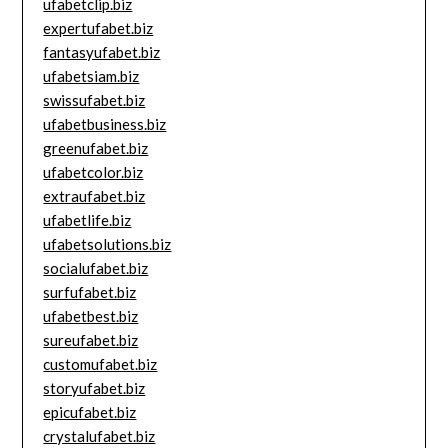
ufabetclip.biz
expertufabet.biz
fantasyufabet.biz
ufabetsiam.biz
swissufabet.biz
ufabetbusiness.biz
greenufabet.biz
ufabetcolor.biz
extraufabet.biz
ufabetlife.biz
ufabetsolutions.biz
socialufabet.biz
surfufabet.biz
ufabetbest.biz
sureufabet.biz
customufabet.biz
storyufabet.biz
epicufabet.biz
crystalufabet.biz