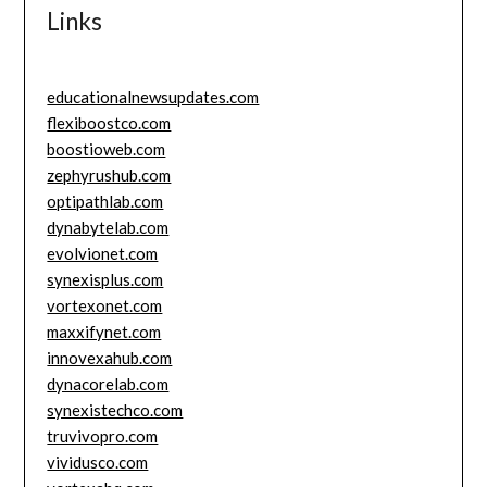
Links
educationalnewsupdates.com
flexiboostco.com
boostioweb.com
zephyrushub.com
optipathlab.com
dynabytelab.com
evolvionet.com
synexisplus.com
vortexonet.com
maxxifynet.com
innovexahub.com
dynacorelab.com
synexistechco.com
truvivopro.com
vividusco.com