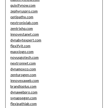
quixifynow.com
zephyruspro.com
optipathx.com
nextronixlab.com
zentrixhq.com
innovestanet.com
dynabytexpert.com
flexifyit.com
maxxiogo.com
novusgotech.com
nextronnet.com
dynamoxco.com
zenturogen.com
innovexaweb.com
brandioplus.com
dynawebpro.com
synapsegen.com
flexipathlab.com