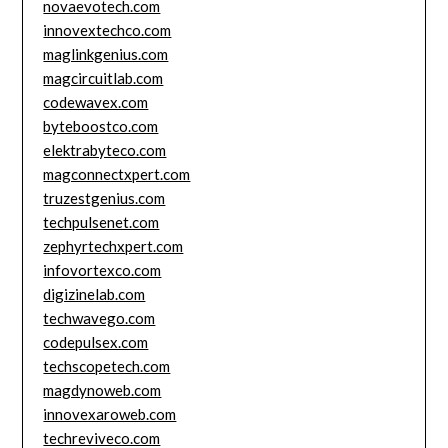
novaevotech.com
innovextechco.com
maglinkgenius.com
magcircuitlab.com
codewavex.com
byteboostco.com
elektrabyteco.com
magconnectxpert.com
truzestgenius.com
techpulsenet.com
zephyrtechxpert.com
infovortexco.com
digizinelab.com
techwavego.com
codepulsex.com
techscopetech.com
magdynoweb.com
innovexaroweb.com
techreviveco.com