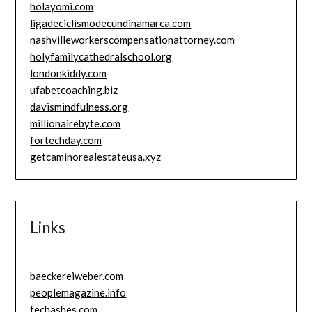
holayomi.com
ligadeciclismodecundinamarca.com
nashvilleworkerscompensationattorney.com
holyfamilycathedralschool.org
londonkiddy.com
ufabetcoaching.biz
davismindfulness.org
millionairebyte.com
fortechday.com
getcaminorealestateusa.xyz
Links
baeckereiweber.com
peoplemagazine.info
techashes.com