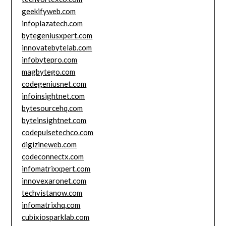
geekifyweb.com
infoplazatech.com
bytegeniusxpert.com
innovatebytelab.com
infobytepro.com
magbytego.com
codegeniusnet.com
infoinsightnet.com
bytesourcehq.com
byteinsightnet.com
codepulsetechco.com
digizineweb.com
codeconnectx.com
infomatrixxpert.com
innovexaronet.com
techvistanow.com
infomatrixhq.com
cubixiosparklab.com