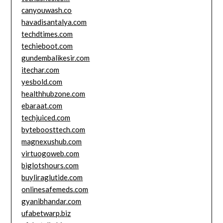
canyouwash.co
havadisantalya.com
techdtimes.com
techieboot.com
gundembalikesir.com
itechar.com
yesbold.com
healthhubzone.com
ebaraat.com
techjuiced.com
byteboosttech.com
magnexushub.com
virtuogoweb.com
biglotshours.com
buyliraglutide.com
onlinesafemeds.com
gyanibhandar.com
ufabetwarp.biz