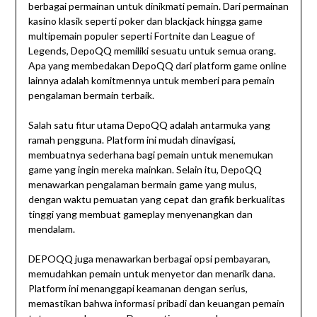
berbagai permainan untuk dinikmati pemain. Dari permainan
kasino klasik seperti poker dan blackjack hingga game
multipemain populer seperti Fortnite dan League of
Legends, DepoQQ memiliki sesuatu untuk semua orang.
Apa yang membedakan DepoQQ dari platform game online
lainnya adalah komitmennya untuk memberi para pemain
pengalaman bermain terbaik.
Salah satu fitur utama DepoQQ adalah antarmuka yang
ramah pengguna. Platform ini mudah dinavigasi,
membuatnya sederhana bagi pemain untuk menemukan
game yang ingin mereka mainkan. Selain itu, DepoQQ
menawarkan pengalaman bermain game yang mulus,
dengan waktu pemuatan yang cepat dan grafik berkualitas
tinggi yang membuat gameplay menyenangkan dan
mendalam.
DEPOQQ juga menawarkan berbagai opsi pembayaran,
memudahkan pemain untuk menyetor dan menarik dana.
Platform ini menanggapi keamanan dengan serius,
memastikan bahwa informasi pribadi dan keuangan pemain