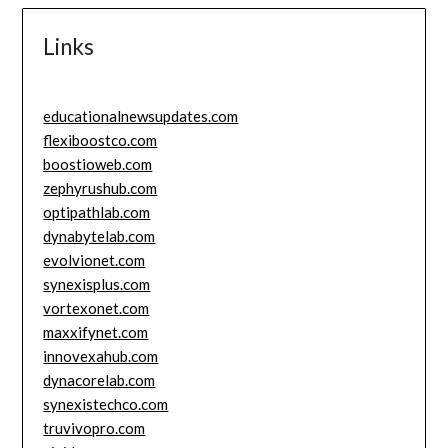
Links
educationalnewsupdates.com
flexiboostco.com
boostioweb.com
zephyrushub.com
optipathlab.com
dynabytelab.com
evolvionet.com
synexisplus.com
vortexonet.com
maxxifynet.com
innovexahub.com
dynacorelab.com
synexistechco.com
truvivopro.com