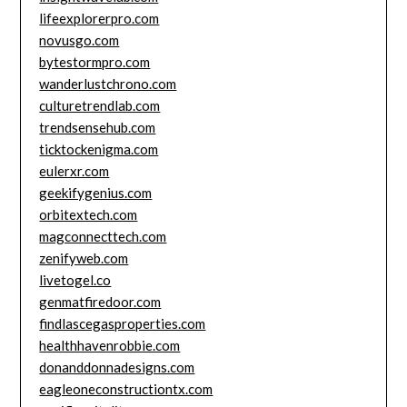
lifeexplorerpro.com
novusgo.com
bytestormpro.com
wanderlustchrono.com
culturetrendlab.com
trendsensehub.com
ticktockenigma.com
eulerxr.com
geekifygenius.com
orbitextech.com
magconnecttech.com
zenifyweb.com
livetogel.co
genmatfiredoor.com
findlascegasproperties.com
healthhavenrobbie.com
donanddonnadesigns.com
eagleoneconstructiontx.com