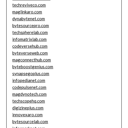
techreviveco.com
maglinkaro.com
dynabytenet.com
bytesourcepro.com
techspherelab.com
infomatrixlab.com
codeversehub.com
byteverseweb.com
magconnecthub.com
byteboostgenius.com
synapsegoplus.com
infopedianet.com
codepulsenet.com
magdynotech.com
techscopehq.com
digizineplus.com
innovexaro.com
bytesourcelab.com