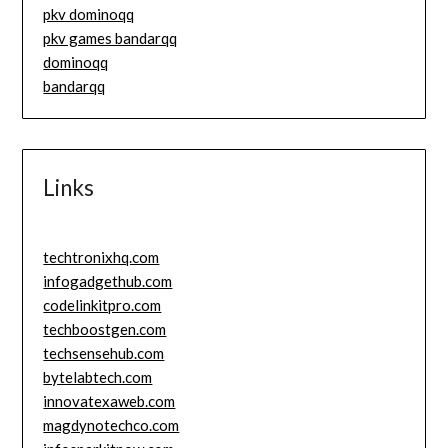
pkv dominoqq
pkv games bandarqq
dominoqq
bandarqq
Links
techtronixhq.com
infogadgethub.com
codelinkitpro.com
techboostgen.com
techsensehub.com
bytelabtech.com
innovatexaweb.com
magdynotechco.com