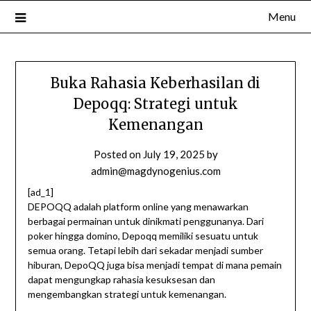
Skip
Menu
to
content
Buka Rahasia Keberhasilan di
Depoqq: Strategi untuk
Kemenangan
Posted on
July 19, 2025
by
admin@magdynogenius.com
[ad_1]
DEPOQQ adalah platform online yang menawarkan
berbagai permainan untuk dinikmati penggunanya. Dari
poker hingga domino, Depoqq memiliki sesuatu untuk
semua orang. Tetapi lebih dari sekadar menjadi sumber
hiburan, DepoQQ juga bisa menjadi tempat di mana pemain
dapat mengungkap rahasia kesuksesan dan
mengembangkan strategi untuk kemenangan.