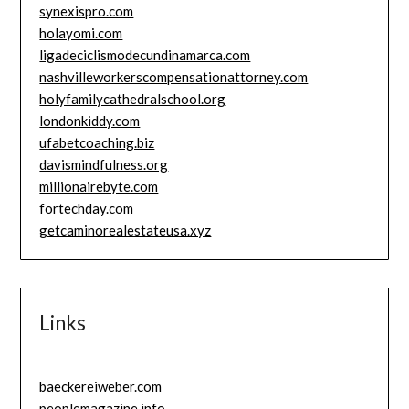
synexispro.com
holayomi.com
ligadeciclismodecundinamarca.com
nashvilleworkerscompensationattorney.com
holyfamilycathedralschool.org
londonkiddy.com
ufabetcoaching.biz
davismindfulness.org
millionairebyte.com
fortechday.com
getcaminorealestateusa.xyz
Links
baeckereiweber.com
peoplemagazine.info