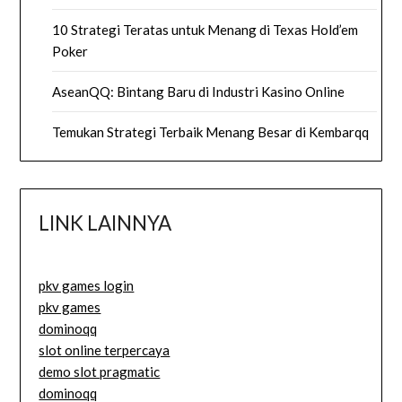
10 Strategi Teratas untuk Menang di Texas Hold’em
Poker
AseanQQ: Bintang Baru di Industri Kasino Online
Temukan Strategi Terbaik Menang Besar di Kembarqq
LINK LAINNYA
pkv games login
pkv games
dominoqq
slot online terpercaya
demo slot pragmatic
dominoqq