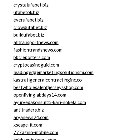
crystalufabet.biz
ufabetok.biz
everufabet.biz
crowdufabet.biz
buildufabet.biz
alltransportnews.com
fashiontrandsnews.com
bbcreporters.com
cryptocasinoguid.com
leadingedgemarketingsolutionsmi.com
kastratigeneralcontractinginc.co
bestwholesalenfljerseysshop.com
openlivinglabdays14.com
ayurvedakonsultti-kari-nokela.com
antitraders.biz
aryanews24.com
xscape-it.com
777azino-mobile.com
cobbseniorbowl.com