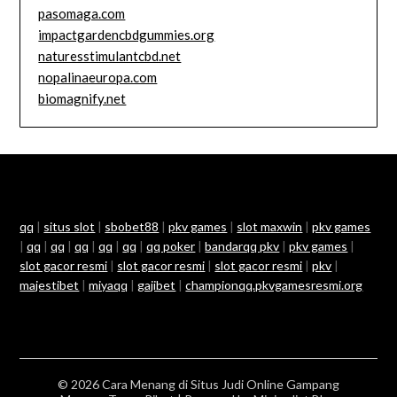
pasomaga.com
impactgardencbdgummies.org
naturesstimulantcbd.net
nopalinaeuropa.com
biomagnify.net
qq
|
situs slot
|
sbobet88
|
pkv games
|
slot maxwin
|
pkv games
|
qq
|
qq
|
qq
|
qq
|
qq
|
qq poker
|
bandarqq pkv
|
pkv games
|
slot gacor resmi
|
slot gacor resmi
|
slot gacor resmi
|
pkv
|
majestibet
|
miyaqq
|
gajibet
|
championqq.pkvgamesresmi.org
© 2026 Cara Menang di Situs Judi Online Gampang