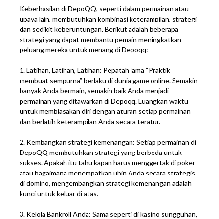
Keberhasilan di DepoQQ, seperti dalam permainan atau
upaya lain, membutuhkan kombinasi keterampilan, strategi,
dan sedikit keberuntungan. Berikut adalah beberapa
strategi yang dapat membantu pemain meningkatkan
peluang mereka untuk menang di Depoqq:
1. Latihan, Latihan, Latihan: Pepatah lama “Praktik
membuat sempurna” berlaku di dunia game online. Semakin
banyak Anda bermain, semakin baik Anda menjadi
permainan yang ditawarkan di Depoqq. Luangkan waktu
untuk membiasakan diri dengan aturan setiap permainan
dan berlatih keterampilan Anda secara teratur.
2. Kembangkan strategi kemenangan: Setiap permainan di
DepoQQ membutuhkan strategi yang berbeda untuk
sukses. Apakah itu tahu kapan harus menggertak di poker
atau bagaimana menempatkan ubin Anda secara strategis
di domino, mengembangkan strategi kemenangan adalah
kunci untuk keluar di atas.
3. Kelola Bankroll Anda: Sama seperti di kasino sungguhan,