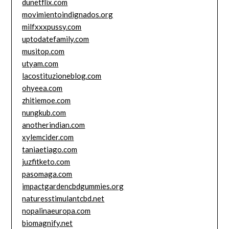
dunetflix.com
movimientoindignados.org
milfxxxpussy.com
uptodatefamily.com
musitop.com
utyam.com
lacostituzioneblog.com
ohyeea.com
zhitiemoe.com
nungkub.com
anotherindian.com
xylemcider.com
taniaetiago.com
juzfitketo.com
pasomaga.com
impactgardencbdgummies.org
naturesstimulantcbd.net
nopalinaeuropa.com
biomagnify.net