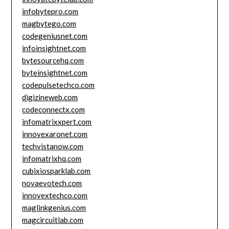
infobytepro.com
magbytego.com
codegeniusnet.com
infoinsightnet.com
bytesourcehq.com
byteinsightnet.com
codepulsetechco.com
digizineweb.com
codeconnectx.com
infomatrixxpert.com
innovexaronet.com
techvistanow.com
infomatrixhq.com
cubixiosparklab.com
novaevotech.com
innovextechco.com
maglinkgenius.com
magcircuitlab.com