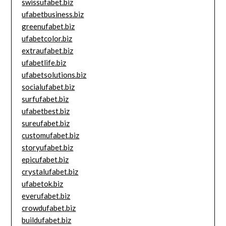
swissufabet.biz
ufabetbusiness.biz
greenufabet.biz
ufabetcolor.biz
extraufabet.biz
ufabetlife.biz
ufabetsolutions.biz
socialufabet.biz
surfufabet.biz
ufabetbest.biz
sureufabet.biz
customufabet.biz
storyufabet.biz
epicufabet.biz
crystalufabet.biz
ufabetok.biz
everufabet.biz
crowdufabet.biz
buildufabet.biz