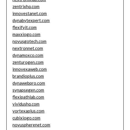
zentrixhq.com
innovestanet.com
dynabytexpert.com
flexifyit.com
maxxiogo.com
novusgotech.com
nextronnet.com
dynamoxco.com
zenturogen.com
innovexaweb.com
brandioplus.com
dynawebpro.com
synapsegen.com
flexipathlab.com
vividushq.com
vortexaplus.com
cubixiogo.com
novuspherenet.com