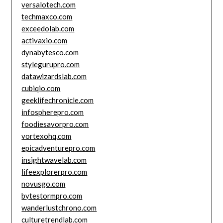
versalotech.com
techmaxco.com
exceedolab.com
activaxio.com
dynabytesco.com
stylegurupro.com
datawizardslab.com
cubiqio.com
geeklifechronicle.com
infospherepro.com
foodiesavorpro.com
vortexohq.com
epicadventurepro.com
insightwavelab.com
lifeexplorerpro.com
novusgo.com
bytestormpro.com
wanderlustchrono.com
culturetrendlab.com