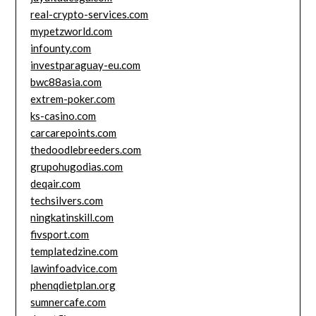
real-crypto-services.com
mypetzworld.com
infounty.com
investparaguay-eu.com
bwc88asia.com
extrem-poker.com
ks-casino.com
carcarepoints.com
thedoodlebreeders.com
grupohugodias.com
deqair.com
techsilvers.com
ningkatinskill.com
fivsport.com
templatedzine.com
lawinfoadvice.com
phenqdietplan.org
sumnercafe.com