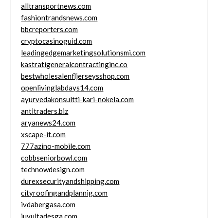
alltransportnews.com
fashiontrandsnews.com
bbcreporters.com
cryptocasinoguid.com
leadingedgemarketingsolutionsmi.com
kastratigeneralcontractinginc.co
bestwholesalenfljerseysshop.com
openlivinglabdays14.com
ayurvedakonsultti-kari-nokela.com
antitraders.biz
aryanews24.com
xscape-it.com
777azino-mobile.com
cobbseniorbowl.com
technowdesign.com
durexsecurityandshipping.com
cityroofingandplannig.com
ivdabergasa.com
juyultadesga.com