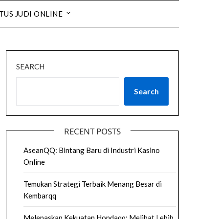
ITUS JUDI ONLINE
SEARCH
Search
RECENT POSTS
AseanQQ: Bintang Baru di Industri Kasino
Online
Temukan Strategi Terbaik Menang Besar di
Kembarqq
Melepaskan Kekuatan Hondaqq: Melihat Lebih