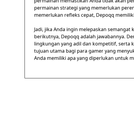
permainan memastikan Anda tidak akan pe
permainan strategi yang memerlukan pere
memerlukan refleks cepat, Depoqq memilik
Jadi, jika Anda ingin melepaskan semangat
berikutnya, Depoqq adalah jawabannya. 
lingkungan yang adil dan kompetitif, sert
tujuan utama bagi para gamer yang menyukai
Anda memiliki apa yang diperlukan untuk 