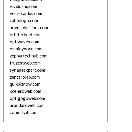
vividushq.com
vortexaplus.com
cubixiogo.com
novuspherenet.com
orbitechnet.com
optiwavex.com
omnidynoco.com
zephyrtechhub.com
truzestweb.com
synapsexpert.com
zentarolab.com
quikbiznow.com
xceleroweb.com
optigogoweb.com
brandaroweb.com
zoomifyit.com