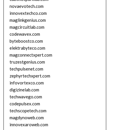
novaevotech.com
innovextechco.com
maglinkgenius.com
magcircuitlab.com
codewavex.com
byteboostco.com
elektrabyteco.com
magconnectxpert.com
truzestgenius.com
techpulsenet.com
zephyrtechxpert.com
infovortexco.com
digizinelab.com
techwavego.com
codepulsex.com
techscopetech.com
magdynoweb.com
innovexaroweb.com