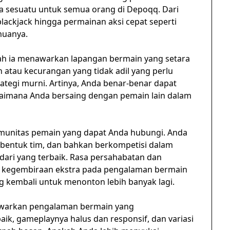
a sesuatu untuk semua orang di Depoqq. Dari
blackjack hingga permainan aksi cepat seperti
muanya.
lah ia menawarkan lapangan bermain yang setara
atau kecurangan yang tidak adil yang perlu
ategi murni. Artinya, Anda benar-benar dapat
imana Anda bersaing dengan pemain lain dalam
omunitas pemain yang dapat Anda hubungi. Anda
bentuk tim, dan bahkan berkompetisi dalam
dari yang terbaik. Rasa persahabatan dan
n kegembiraan ekstra pada pengalaman bermain
kembali untuk menonton lebih banyak lagi.
nawarkan pengalaman bermain yang
ik, gameplaynya halus dan responsif, dan variasi