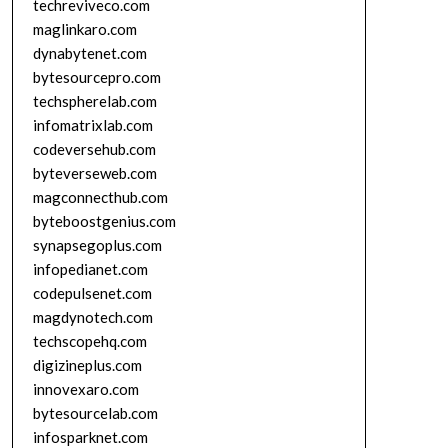
techreviveco.com
maglinkaro.com
dynabytenet.com
bytesourcepro.com
techspherelab.com
infomatrixlab.com
codeversehub.com
byteverseweb.com
magconnecthub.com
byteboostgenius.com
synapsegoplus.com
infopedianet.com
codepulsenet.com
magdynotech.com
techscopehq.com
digizineplus.com
innovexaro.com
bytesourcelab.com
infosparknet.com