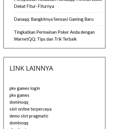
Dekat Fitur-Fiturnya
Danaqq: Bangkitnya Sensasi Gaming Baru
Tingkatkan Permainan Poker Anda dengan
WarnetQQ: Tips dan Trik Terbaik
LINK LAINNYA
pkv games login
pkv games
dominoqq
slot online terpercaya
demo slot pragmatic
dominoqq