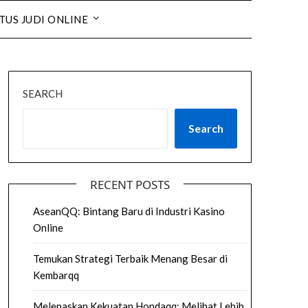
ITUS JUDI ONLINE
SEARCH
Search
RECENT POSTS
AseanQQ: Bintang Baru di Industri Kasino
Online
Temukan Strategi Terbaik Menang Besar di
Kembarqq
Melepaskan Kekuatan Hondaqq: Melihat Lebih