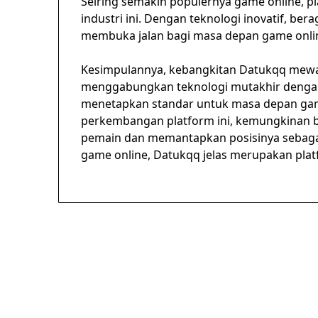
Seiring semakin populernya game online, p
industri ini. Dengan teknologi inovatif, ber
membuka jalan bagi masa depan game onli
Kesimpulannya, kebangkitan Datukqq mewak
menggabungkan teknologi mutakhir dengan
menetapkan standar untuk masa depan gam
perkembangan platform ini, kemungkinan be
pemain dan memantapkan posisinya sebagai
game online, Datukqq jelas merupakan plat