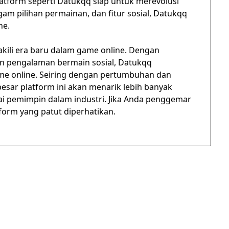
latform seperti Datukqq siap untuk merevolusi
agam pilihan permainan, dan fitur sosial, Datukqq
ne.
ili era baru dalam game online. Dengan
 pengalaman bermain sosial, Datukqq
e online. Seiring dengan pertumbuhan dan
sar platform ini akan menarik lebih banyak
 pemimpin dalam industri. Jika Anda penggemar
form yang patut diperhatikan.