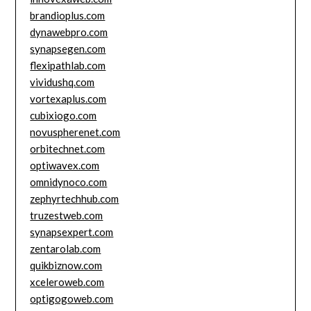
brandioplus.com
dynawebpro.com
synapsegen.com
flexipathlab.com
vividushq.com
vortexaplus.com
cubixiogo.com
novuspherenet.com
orbitechnet.com
optiwavex.com
omnidynoco.com
zephyrtechhub.com
truzestweb.com
synapsexpert.com
zentarolab.com
quikbiznow.com
xceleroweb.com
optigogoweb.com