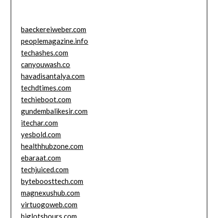
baeckereiweber.com
peoplemagazine.info
techashes.com
canyouwash.co
havadisantalya.com
techdtimes.com
techieboot.com
gundembalikesir.com
itechar.com
yesbold.com
healthhubzone.com
ebaraat.com
techjuiced.com
byteboosttech.com
magnexushub.com
virtuogoweb.com
biglotshours.com