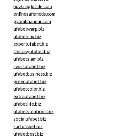
buyliraglutide.com
onlinesafemeds.com
gyanibhandar.com
ufabetwarp.biz
ufabetclip.biz
expertufabet.biz
fantasyufabet.biz
ufabetsiam.biz
swissufabet.biz
ufabetbusiness.biz
greenufabet.biz
ufabetcolor.biz
extraufabet.biz
ufabetlife.biz
ufabetsolutions.biz
socialufabet.biz
surfufabet.biz
ufabetbest.biz