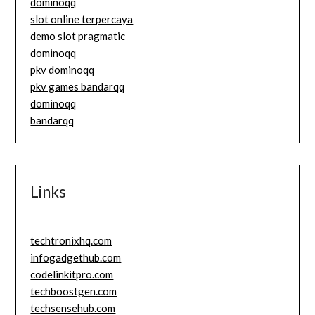
dominoqq
slot online terpercaya
demo slot pragmatic
dominoqq
pkv dominoqq
pkv games bandarqq
dominoqq
bandarqq
Links
techtronixhq.com
infogadgethub.com
codelinkitpro.com
techboostgen.com
techsensehub.com