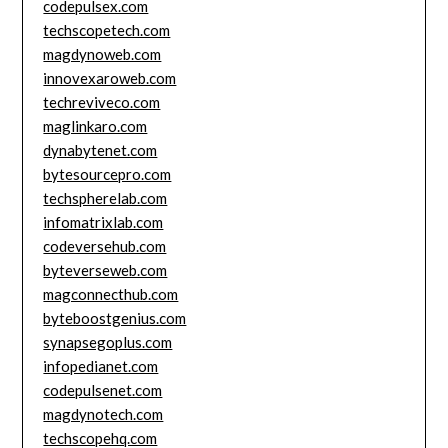
codepulsex.com
techscopetech.com
magdynoweb.com
innovexaroweb.com
techreviveco.com
maglinkaro.com
dynabytenet.com
bytesourcepro.com
techspherelab.com
infomatrixlab.com
codeversehub.com
byteverseweb.com
magconnecthub.com
byteboostgenius.com
synapsegoplus.com
infopedianet.com
codepulsenet.com
magdynotech.com
techscopehq.com