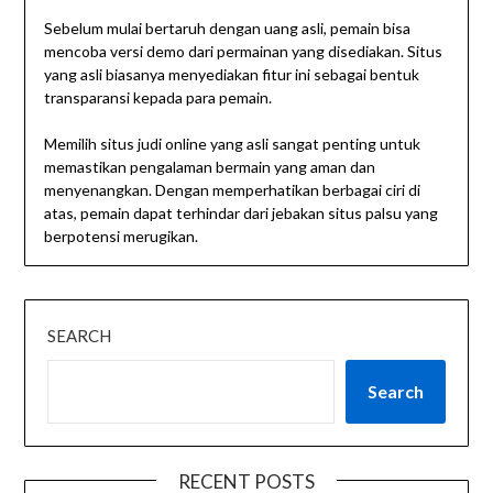
Sebelum mulai bertaruh dengan uang asli, pemain bisa
mencoba versi demo dari permainan yang disediakan. Situs
yang asli biasanya menyediakan fitur ini sebagai bentuk
transparansi kepada para pemain.
Memilih situs judi online yang asli sangat penting untuk
memastikan pengalaman bermain yang aman dan
menyenangkan. Dengan memperhatikan berbagai ciri di
atas, pemain dapat terhindar dari jebakan situs palsu yang
berpotensi merugikan.
SEARCH
Search
RECENT POSTS