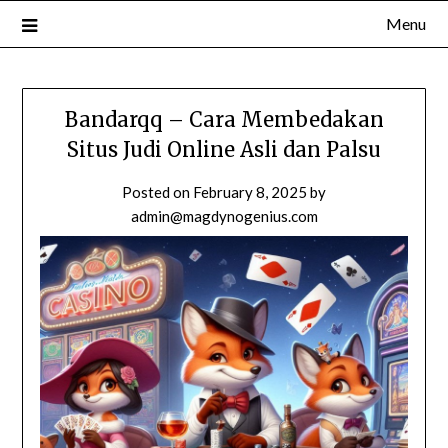
Skip
Menu
to
content
Bandarqq – Cara Membedakan
Situs Judi Online Asli dan Palsu
Posted on
February 8, 2025
by
admin@magdynogenius.com