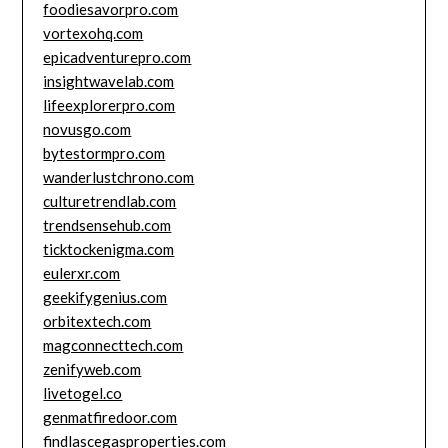
foodiesavorpro.com
vortexohq.com
epicadventurepro.com
insightwavelab.com
lifeexplorerpro.com
novusgo.com
bytestormpro.com
wanderlustchrono.com
culturetrendlab.com
trendsensehub.com
ticktockenigma.com
eulerxr.com
geekifygenius.com
orbitextech.com
magconnecttech.com
zenifyweb.com
livetogel.co
genmatfiredoor.com
findlascegasproperties.com