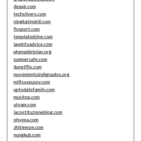
deqair.com
techsilvers.com
ningkatinskill.com
fivsport.com
templatedzine.com
lawinfoadvice.com
phenqdietplan.org
sumnercafe.com
dunetflix.com
movimientoindignados.org
milfxxxpussy.com
uptodatefamily.com
musitop.com
utyam.com
lacostituzioneblog.com
ohyeea.com
zhitiemoe.com
nungkub.com