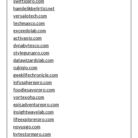
swiftiopro.com
hamilelikbelirtisi.net
versalotech.com
techmaxco.com
exceedolab.com
activaxio.com
dynabytesco.com
stylegurupro.com
datawizardslab.com
cubiqio.com
geeklifechronicle.com
infospherepro.com
foodiesavorpro.com
vortexohq.com
epicadventurepro.com
insightwavelab.com
lifeexplorerpro.com
novusgo.com
bytestormpro.com