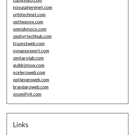
cubixiogo.com
novuspherenet.com
orbitechnet.com
optiwavex.com
omnidynoco.com
zephyrtechhub.com
truzestweb.com
synapsexpert.com
zentarolab.com
quikbiznow.com
xceleroweb.com
optigogoweb.com
brandaroweb.com
zoomifyit.com
Links