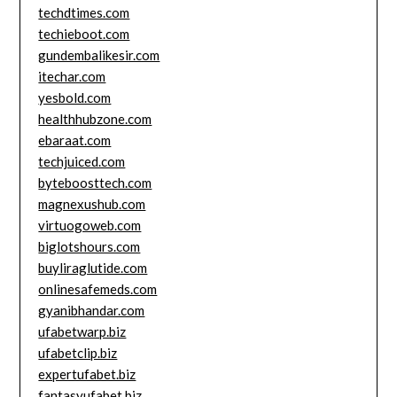
techdtimes.com
techieboot.com
gundembalikesir.com
itechar.com
yesbold.com
healthhubzone.com
ebaraat.com
techjuiced.com
byteboosttech.com
magnexushub.com
virtuogoweb.com
biglotshours.com
buyliraglutide.com
onlinesafemeds.com
gyanibhandar.com
ufabetwarp.biz
ufabetclip.biz
expertufabet.biz
fantasyufabet.biz