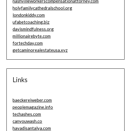
nashvilleworkerscompensationattorney.com
holyfamilycathedralschool.org
londonkiddy.com
ufabetcoaching.biz
davismindfulness.org
millionairebyte.com
fortechday.com
getcaminorealestateusa.xyz
Links
baeckereiweber.com
peoplemagazine.info
techashes.com
canyouwash.co
havadisantalya.com