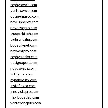
zephyraweb.com
vortexaweb.com
optigeniusco.com
novuspherex.com
novaevopro.com
trusparktech.com
trubrandzhq.com
boostifynet.com
nexventpro.com
zephyrtechx.com
optigoxpert.com
novuswayz.com
actifypro.com
dynaboostx.com
instaflexco.com
innovistapro.com
flexiboostlab.com
vortexohqplus.com