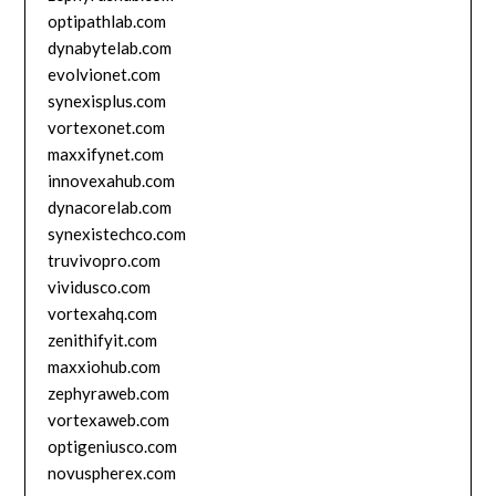
optipathlab.com
dynabytelab.com
evolvionet.com
synexisplus.com
vortexonet.com
maxxifynet.com
innovexahub.com
dynacorelab.com
synexistechco.com
truvivopro.com
vividusco.com
vortexahq.com
zenithifyit.com
maxxiohub.com
zephyraweb.com
vortexaweb.com
optigeniusco.com
novuspherex.com