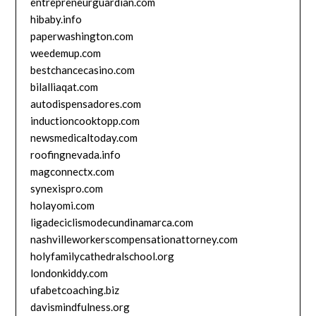
entrepreneurguardian.com
hibaby.info
paperwashington.com
weedemup.com
bestchancecasino.com
bilalliaqat.com
autodispensadores.com
inductioncooktopp.com
newsmedicaltoday.com
roofingnevada.info
magconnectx.com
synexispro.com
holayomi.com
ligadeciclismodecundinamarca.com
nashvilleworkerscompensationattorney.com
holyfamilycathedralschool.org
londonkiddy.com
ufabetcoaching.biz
davismindfulness.org