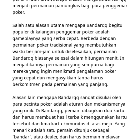
menjadi permainan pamungkas bagi para penggemar
poker.
Salah satu alasan utama mengapa Bandarqq begitu
populer di kalangan penggemar poker adalah
gameplaynya yang serba cepat. Berbeda dengan
permainan poker tradisional yang membutuhkan
waktu berjam-jam untuk diselesaikan, permainan
Bandarqq biasanya selesai dalam hitungan menit. Ini
menjadikannya permainan yang sempurna bagi
mereka yang ingin menikmati pengalaman poker
yang cepat dan mengasyikkan tanpa harus
berkomitmen pada permainan yang panjang.
Alasan lain mengapa Bandarqq sangat disukai oleh
para pecinta poker adalah aturan dan mekanismenya
yang unik. Di Bandarqq, pemain dibagikan dua kartu
dan harus membuat hasil terbaik menggunakan kartu
tersebut dan lima kartu komunitas di atas meja. Yang
menarik adalah satu pemain ditunjuk sebagai
“bandar”, atau dealer, dan harus bermain melawan