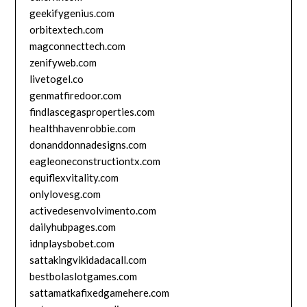
geekifygenius.com
orbitextech.com
magconnecttech.com
zenifyweb.com
livetogel.co
genmatfiredoor.com
findlascegasproperties.com
healthhavenrobbie.com
donanddonnadesigns.com
eagleoneconstructiontx.com
equiflexvitality.com
onlylovesg.com
activedesenvolvimento.com
dailyhubpages.com
idnplaysbobet.com
sattakingvikidadacall.com
bestbolaslotgames.com
sattamatkafixedgamehere.com