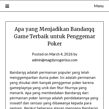
Skip
Menu
to
content
Apa yang Menjadikan Bandarqq
Game Terbaik untuk Penggemar
Poker
Posted on
March 4, 2026
by
admin@magdynogenius.com
Bandarqq adalah permainan populer yang telah
menggemparkan dunia poker. Ini adalah permainan
yang disukai oleh banyak penggemar poker karena
gameplaynya yang unik dan fitur-fiturnya yang
menarik. Apa yang membedakan Bandarqq dari
permainan poker lainnya adalah pendekatannya yang
inovatif dan sensasi yang dibawanya kepada para
pemain. Berikut beberapa alasan mengapa Bandarqq