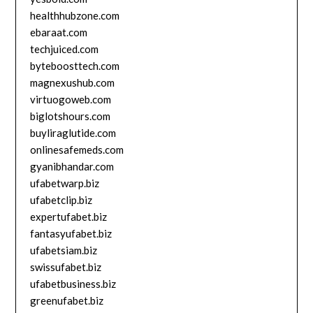
healthhubzone.com
ebaraat.com
techjuiced.com
byteboosttech.com
magnexushub.com
virtuogoweb.com
biglotshours.com
buyliraglutide.com
onlinesafemeds.com
gyanibhandar.com
ufabetwarp.biz
ufabetclip.biz
expertufabet.biz
fantasyufabet.biz
ufabetsiam.biz
swissufabet.biz
ufabetbusiness.biz
greenufabet.biz