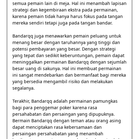
semua pemain lain di meja. Hal ini menambah lapisan
strategi dan kegembiraan ekstra pada permainan,
karena pemain tidak hanya harus fokus pada tangan
mereka sendiri tetapi juga pada tangan bandar.
Bandarqq juga menawarkan pemain peluang untuk
menang besar dengan taruhannya yang tinggi dan
potensi pembayaran yang besar. Dengan strategi
yang tepat dan sedikit keberuntungan, pemain dapat
meninggalkan permainan Bandarqq dengan sejumlah
besar uang di sakunya. Hal ini membuat permainan
ini sangat mendebarkan dan bermanfaat bagi mereka
yang bersedia mengambil risiko dan melakukan
segalanya.
Terakhir, Bandarqq adalah permainan pamungkas
bagi para penggemar poker karena rasa
persahabatan dan persaingan yang dipupuknya.
Bermain Bandarqq dengan teman atau orang asing
dapat menciptakan rasa kebersamaan dan
persaingan persahabatan yang menambah