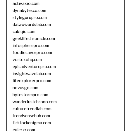
activaxio.com
dynabytesco.com
stylegurupro.com
datawizardslab.com
cubiqio.com
geeklifechronicle.com
infospherepro.com
foodiesavorpro.com
vortexohq.com
epicadventurepro.com
insightwavelab.com
lifeexplorerpro.com
novusgo.com
bytestormpro.com
wanderlustchrono.com
culturetrendlab.com
trendsensehub.com
ticktockenigma.com
eulerxr.com