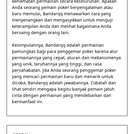
kenikmatan permainan secara keseluruhan. Apakah
Anda seorang pemain poker berpengalaman atau
baru memulai, Bandarqq menawarkan cara yang
menyenangkan dan mengasyikkan untuk menguji
keterampilan Anda dan melihat bagaimana Anda
bersaing dengan orang lain.
Kesimpulannya, Bandarqq adalah permainan
pamungkas bagi para penggemar poker karena alur
permainannya yang cepat, aturan dan mekanismenya
yang unik, taruhannya yang tinggi, dan rasa
persahabatan. Jika Anda seorang penggemar poker
yang mencari permainan baru dan menarik untuk
dicoba, Bandarqq adalah jawabannya. Cobalah dan
lihat sendiri mengapa begitu banyak pemain jatuh
cinta dengan permainan yang mendebarkan dan
bermanfaat ini.