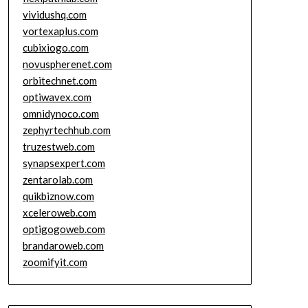
vividushq.com
vortexaplus.com
cubixiogo.com
novuspherenet.com
orbitechnet.com
optiwavex.com
omnidynoco.com
zephyrtechhub.com
truzestweb.com
synapsexpert.com
zentarolab.com
quikbiznow.com
xceleroweb.com
optigogoweb.com
brandaroweb.com
zoomifyit.com