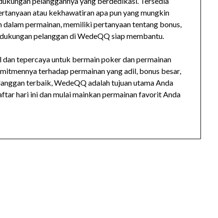
ungan pelanggannya yang berdedikasi. Tersedia
ertanyaan atau kekhawatiran apa pun yang mungkin
 dalam permainan, memiliki pertanyaan tentang bonus,
im dukungan pelanggan di WedeQQ siap membantu.
al dan tepercaya untuk bermain poker dan permainan
itmennya terhadap permainan yang adil, bonus besar,
langgan terbaik, WedeQQ adalah tujuan utama Anda
ftar hari ini dan mulai mainkan permainan favorit Anda