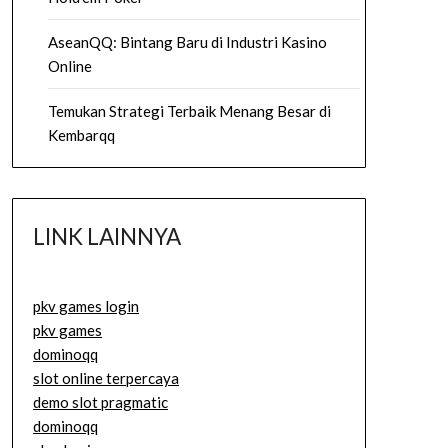
AseanQQ: Bintang Baru di Industri Kasino
Online
Temukan Strategi Terbaik Menang Besar di
Kembarqq
LINK LAINNYA
pkv games login
pkv games
dominoqq
slot online terpercaya
demo slot pragmatic
dominoqq