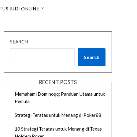
ITUS JUDI ONLINE
SEARCH
Search
RECENT POSTS
Memahami Dominoqq: Panduan Utama untuk
Pemula
Strategi Teratas untuk Menang di Poker88
10 Strategi Teratas untuk Menang di Texas
Hold’em Poker