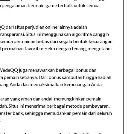
pengalaman bermain game terbaik untuk semua
ari situs perjudian online lainnya adalah
ransparansi. Situs ini menggunakan algoritma canggih
 semua permainan bebas dari segala bentuk kecurangan
ti permainan favorit mereka dengan tenang, mengetahui
, WedeQQ juga menawarkan berbagai bonus dan
 pemain setianya. Dari bonus sambutan hingga hadiah
n uang Anda dan memaksimalkan kemenangan Anda.
aran yang aman dan andal, memungkinkan pemain
ah. Situs ini menerima berbagai metode pembayaran,
ransfer bank, sehingga memudahkan pemain dari seluruh
.