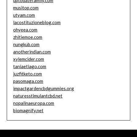
uptodatefamily.com
musitop.com
utyam.com
lacostituzioneblog.com
ohyeea.com
zhitiemoe.com
nungkub.com
anotherindian.com
xylemcider.com
taniaetiago.com
juzfitketo.com
pasomaga.com
impactgardencbdgummies.org
naturesstimulantcbd.net
nopalinaeuropa.com
biomagnify.net