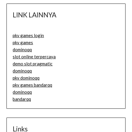
LINK LAINNYA
pkv games login
pkv games
dominoqq
slot online terpercaya
demo slot pragmatic
dominoqq
pkv dominoqq
pkv games bandarqq
dominoqq
bandarqq
Links