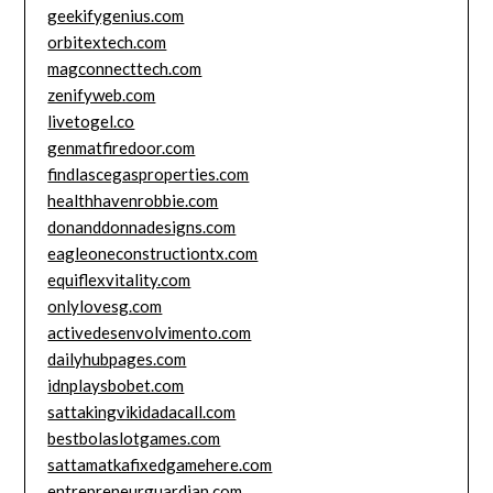
geekifygenius.com
orbitextech.com
magconnecttech.com
zenifyweb.com
livetogel.co
genmatfiredoor.com
findlascegasproperties.com
healthhavenrobbie.com
donanddonnadesigns.com
eagleoneconstructiontx.com
equiflexvitality.com
onlylovesg.com
activedesenvolvimento.com
dailyhubpages.com
idnplaysbobet.com
sattakingvikidadacall.com
bestbolaslotgames.com
sattamatkafixedgamehere.com
entrepreneurguardian.com