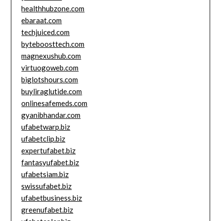
healthhubzone.com
ebaraat.com
techjuiced.com
byteboosttech.com
magnexushub.com
virtuogoweb.com
biglotshours.com
buyliraglutide.com
onlinesafemeds.com
gyanibhandar.com
ufabetwarp.biz
ufabetclip.biz
expertufabet.biz
fantasyufabet.biz
ufabetsiam.biz
swissufabet.biz
ufabetbusiness.biz
greenufabet.biz