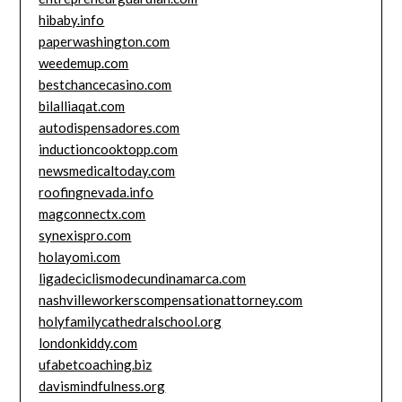
hibaby.info
paperwashington.com
weedemup.com
bestchancecasino.com
bilalliaqat.com
autodispensadores.com
inductioncooktopp.com
newsmedicaltoday.com
roofingnevada.info
magconnectx.com
synexispro.com
holayomi.com
ligadeciclismodecundinamarca.com
nashvilleworkerscompensationattorney.com
holyfamilycathedralschool.org
londonkiddy.com
ufabetcoaching.biz
davismindfulness.org