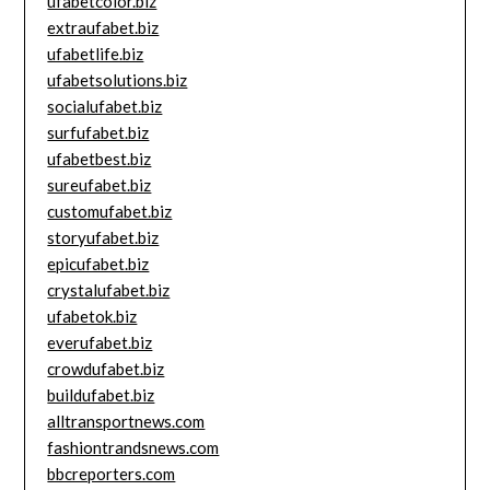
ufabetcolor.biz
extraufabet.biz
ufabetlife.biz
ufabetsolutions.biz
socialufabet.biz
surfufabet.biz
ufabetbest.biz
sureufabet.biz
customufabet.biz
storyufabet.biz
epicufabet.biz
crystalufabet.biz
ufabetok.biz
everufabet.biz
crowdufabet.biz
buildufabet.biz
alltransportnews.com
fashiontrandsnews.com
bbcreporters.com