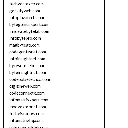
techvortexco.com
geekifyweb.com
infoplazatech.com
bytegeniusxpert.com
innovatebytelab.com
infobytepro.com
magbytego.com
codegeniusnet.com
infoinsightnet.com
bytesourcehq.com
byteinsightnet.com
codepulsetechco.com
digizineweb.com
codeconnectx.com
infomatrixxpert.com
innovexaronet.com
techvistanow.com
infomatrixhq.com
cubixiosparklab.com