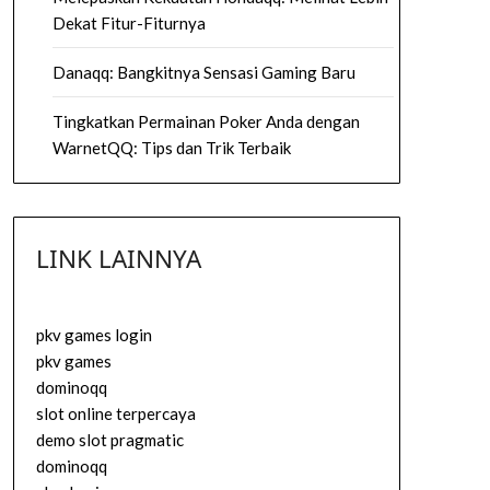
Dekat Fitur-Fiturnya
Danaqq: Bangkitnya Sensasi Gaming Baru
Tingkatkan Permainan Poker Anda dengan
WarnetQQ: Tips dan Trik Terbaik
LINK LAINNYA
pkv games login
pkv games
dominoqq
slot online terpercaya
demo slot pragmatic
dominoqq